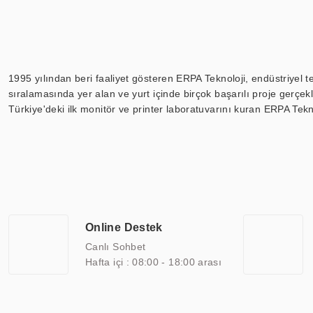
1995 yılından beri faaliyet gösteren ERPA Teknoloji, endüstriyel t
sıralamasında yer alan ve yurt içinde birçok başarılı proje gerçe
Türkiye'deki ilk monitör ve printer laboratuvarını kuran ERPA Tekno
Günümüzde TOCHI; videowall, digital signage, kiosk, totem, akıll
ekranları, CNC ekranı, toplantı odası ekranları, endüstriyel ekranl
ile 110” boyutları arasında üretebilirken, ayrıca standart dışı ol
ERPA Teknoloji, geniş bir yelpazede sektörlerle işbirliği yaparak 
savunma sanayi ve ulaşım gibi farklı sektörlerle çalışmaktadır. Her
arasında yer almaktadır. ERPA Teknoloji, uluslararası standartlarda
Online Destek
yılların getirdiği bilgi ve tecrübe ile birleştiren ERPA Teknoloji, ö
Canlı Sohbet
Hafta içi : 08:00 - 18:00 arası