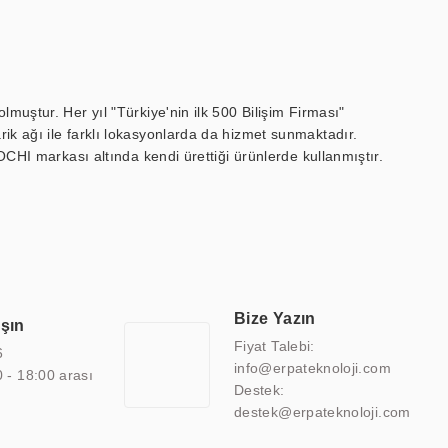
muştur. Her yıl "Türkiye'nin ilk 500 Bilişim Firması"
ik ağı ile farklı lokasyonlarda da hizmet sunmaktadır.
OCHI markası altında kendi ürettiği ürünlerde kullanmıştır.
 marin ekran, medikal ekran, savunma sanayi ekranı, ayna/TV
 endüstriyel mini PC ve akıllı bina sistemleri gibi çözümleri 4.5"
sitesine de sahiptir.
finans, eğitim, havacılık, restoran, otel, mağaza, sağlık,
lmiş çözümler geliştirmek, ERPA Teknoloji'nin uzmanlık alanları
 bir şekilde hareket etmektedir. Kaliteli ekipmanı, uzman kadroları,
Bize Yazın
aşın
atkı sağlamaktadır.
Fiyat Talebi:
6
info@erpateknoloji.com
0 - 18:00 arası
Destek:
destek@erpateknoloji.com