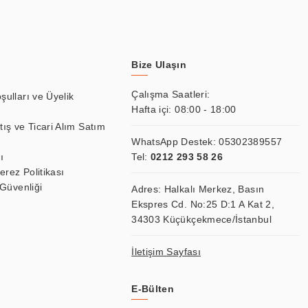
Bize Ulaşın
Çalışma Saatleri:
şulları ve Üyelik
Hafta içi: 08:00 - 18:00
tış ve Ticari Alım Satım
WhatsApp Destek:
05302389557
ı
Tel:
0212 293 58 26
Çerez Politikası
 Güvenliği
Adres: Halkalı Merkez, Basın
Ekspres Cd. No:25 D:1 A Kat 2,
34303 Küçükçekmece/İstanbul
İletişim Sayfası
E-Bülten