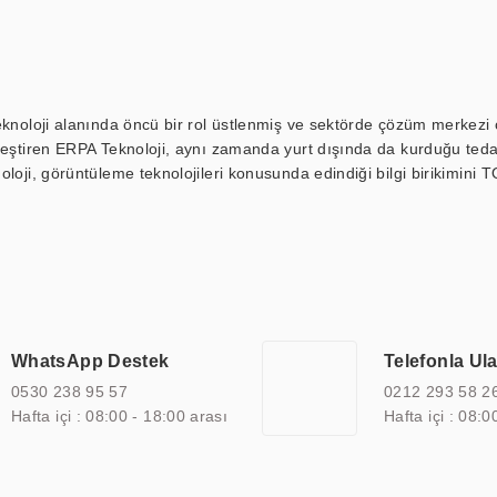
eknoloji alanında öncü bir rol üstlenmiş ve sektörde çözüm merkezi ol
kleştiren ERPA Teknoloji, aynı zamanda yurt dışında da kurduğu tedar
loji, görüntüleme teknolojileri konusunda edindiği bilgi birikimini T
ı durak ekranı, araç içi ekran, asansör ekranı, digital menüboard,
ar, kapı önü bilgi ekranları, panel PC, endüstriyel Panel PC, mini PC,
an görüntüleme sistemlerini de başarıyla projelendirme ve üretme kapa
çeşitli çözümler sunmaktadır. Bu kapsamda, akıllı bina, AVM, sinema, 
 bir sektöre özel ihtiyaçları anlamak ve karşılamak için özelleştiri
 kalite belgelerine ve sertifikalara sahip olup, etik değerlere bağlı
WhatsApp Destek
Telefonla Ul
zel çözümleri ile iş ortaklarının öne çıkmasına ve sürekli gelişimine k
0530 238 95 57
0212 293 58 2
Hafta içi : 08:00 - 18:00 arası
Hafta içi : 08:0