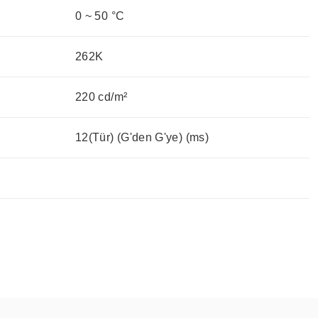
0 ~ 50 °C
262K
220 cd/m²
12(Tür) (G'den G'ye) (ms)