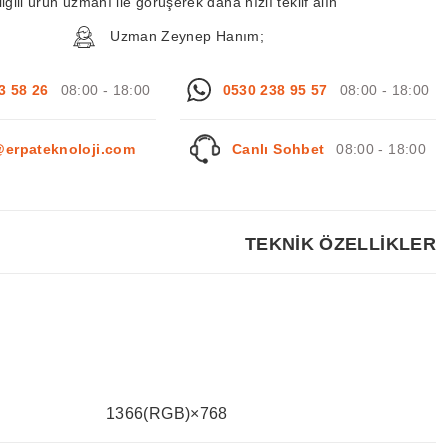
ilgili ürün uzmanı ile görüşerek daha hızlı teklif alın
Uzman Zeynep Hanım;
3 58 26
08:00 - 18:00
0530 238 95 57
08:00 - 18:00
@erpateknoloji.com
Canlı Sohbet
08:00 - 18:00
TEKNİK ÖZELLİKLER
1366(RGB)×768