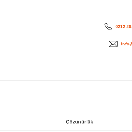
0212 29
info
Çözünürlük