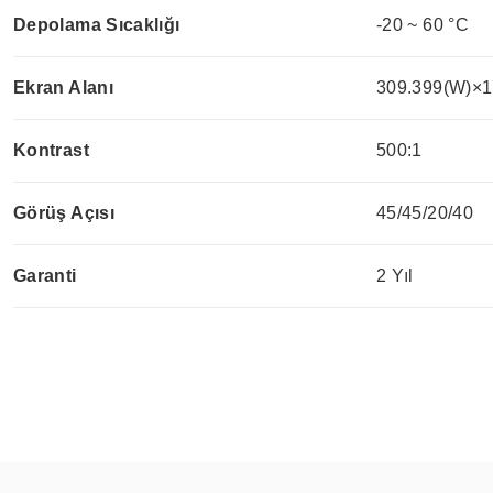
Depolama Sıcaklığı
-20 ~ 60 °C
Ekran Alanı
309.399(W)×1
Kontrast
500:1
Görüş Açısı
45/45/20/40
Garanti
2 Yıl