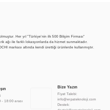
muştur. Her yıl "Türkiye'nin ilk 500 Bilişim Firması"
ik ağı ile farklı lokasyonlarda da hizmet sunmaktadır.
OCHI markası altında kendi ürettiği ürünlerde kullanmıştır.
 marin ekran, medikal ekran, savunma sanayi ekranı, ayna/TV
 endüstriyel mini PC ve akıllı bina sistemleri gibi çözümleri 4.5"
sitesine de sahiptir.
finans, eğitim, havacılık, restoran, otel, mağaza, sağlık,
lmiş çözümler geliştirmek, ERPA Teknoloji'nin uzmanlık alanları
 bir şekilde hareket etmektedir. Kaliteli ekipmanı, uzman kadroları,
Bize Yazın
aşın
atkı sağlamaktadır.
Fiyat Talebi:
6
info@erpateknoloji.com
0 - 18:00 arası
Destek: