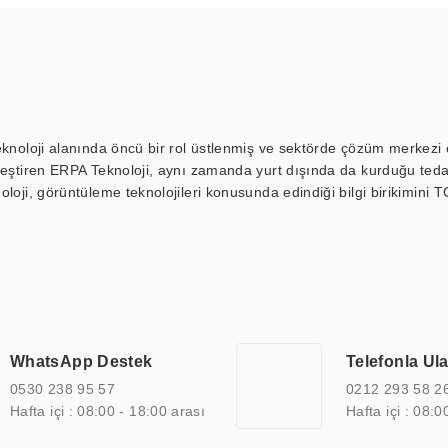
eknoloji alanında öncü bir rol üstlenmiş ve sektörde çözüm merkezi ol
kleştiren ERPA Teknoloji, aynı zamanda yurt dışında da kurduğu tedar
loji, görüntüleme teknolojileri konusunda edindiği bilgi birikimini T
ı durak ekranı, araç içi ekran, asansör ekranı, digital menüboard,
ar, kapı önü bilgi ekranları, panel PC, endüstriyel Panel PC, mini PC,
an görüntüleme sistemlerini de başarıyla projelendirme ve üretme kapa
çeşitli çözümler sunmaktadır. Bu kapsamda, akıllı bina, AVM, sinema, 
 bir sektöre özel ihtiyaçları anlamak ve karşılamak için özelleştiri
 kalite belgelerine ve sertifikalara sahip olup, etik değerlere bağlı
WhatsApp Destek
Telefonla Ul
zel çözümleri ile iş ortaklarının öne çıkmasına ve sürekli gelişimine k
0530 238 95 57
0212 293 58 2
Hafta içi : 08:00 - 18:00 arası
Hafta içi : 08:0