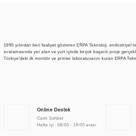
1995 yılından beri faaliyet gösteren ERPA Teknoloji, endüstriyel t
sıralamasında yer alan ve yurt içinde birçok başarılı proje gerçe
Türkiye'deki ilk monitör ve printer laboratuvarını kuran ERPA Tekno
Günümüzde TOCHI; videowall, digital signage, kiosk, totem, akıll
ekranları, CNC ekranı, toplantı odası ekranları, endüstriyel ekranl
ile 110” boyutları arasında üretebilirken, ayrıca standart dışı ol
ERPA Teknoloji, geniş bir yelpazede sektörlerle işbirliği yaparak 
savunma sanayi ve ulaşım gibi farklı sektörlerle çalışmaktadır. Her
arasında yer almaktadır. ERPA Teknoloji, uluslararası standartlarda
Online Destek
yılların getirdiği bilgi ve tecrübe ile birleştiren ERPA Teknoloji, ö
Canlı Sohbet
Hafta içi : 08:00 - 18:00 arası