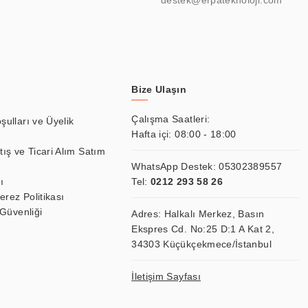
destek@erpateknoloji.com
Bize Ulaşın
Çalışma Saatleri:
şulları ve Üyelik
Hafta içi: 08:00 - 18:00
tış ve Ticari Alım Satım
WhatsApp Destek:
05302389557
ı
Tel:
0212 293 58 26
Çerez Politikası
 Güvenliği
Adres: Halkalı Merkez, Basın
Ekspres Cd. No:25 D:1 A Kat 2,
34303 Küçükçekmece/İstanbul
İletişim Sayfası