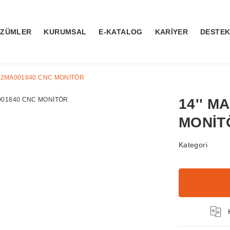
ÖZÜMLER
KURUMSAL
E-KATALOG
KARİYER
DESTE
D72MA001840 CNC MONİTÖR
14'' M
MONİT
Kategori