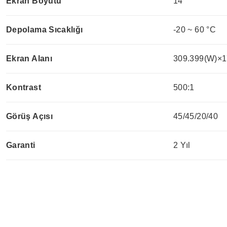
Ekran Boyutu
14"
Depolama Sıcaklığı
-20 ~ 60 °C
Ekran Alanı
309.399(W)×1
Kontrast
500:1
Görüş Açısı
45/45/20/40
Garanti
2 Yıl