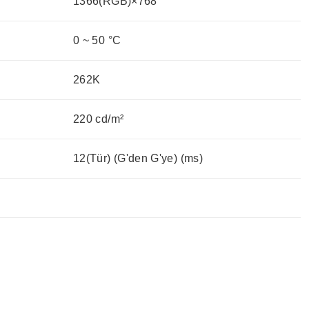
1366(RGB)×768
0 ~ 50 °C
262K
220 cd/m²
12(Tür) (G'den G'ye) (ms)