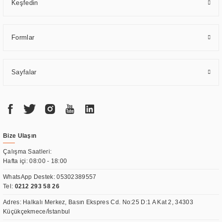
Keşfedin
Formlar
Sayfalar
Bize Ulaşın
Çalışma Saatleri:
Hafta içi: 08:00 - 18:00
WhatsApp Destek:
05302389557
Tel:
0212 293 58 26
Adres: Halkalı Merkez, Basın Ekspres Cd. No:25 D:1 A Kat 2, 34303
Küçükçekmece/İstanbul