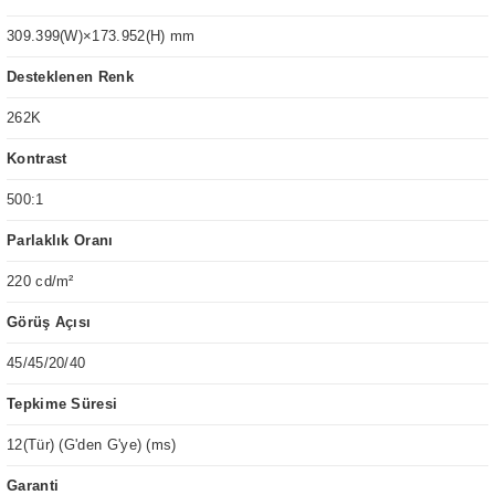
309.399(W)×173.952(H) mm
Desteklenen Renk
262K
Kontrast
500:1
Parlaklık Oranı
220 cd/m²
Görüş Açısı
45/45/20/40
Tepkime Süresi
12(Tür) (G'den G'ye) (ms)
Garanti