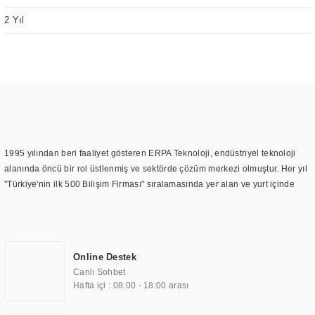
2 Yıl
1995 yılından beri faaliyet gösteren ERPA Teknoloji, endüstriyel teknoloji
alanında öncü bir rol üstlenmiş ve sektörde çözüm merkezi olmuştur. Her yıl
"Türkiye'nin ilk 500 Bilişim Firması" sıralamasında yer alan ve yurt içinde
birçok başarılı proje gerçekleştiren ERPA Teknoloji, aynı zamanda yurt
dışında da kurduğu tedarik ağı ile farklı lokasyonlarda da hizmet
sunmaktadır. Türkiye'deki ilk monitör ve printer laboratuvarını kuran ERPA
Teknoloji, görüntüleme teknolojileri konusunda edindiği bilgi birikimini
Online Destek
TOCHI markası altında kendi ürettiği ürünlerde kullanmıştır. Günümüzde
Canlı Sohbet
TOCHI; videowall, digital signage, kiosk, totem, akıllı durak ekranı, araç içi
Hafta içi : 08:00 - 18:00 arası
ekran, asansör ekranı, digital menüboard, marin ekran, medikal ekran,
savunma sanayi ekranı, ayna/TV ekranları, CNC ekranı, toplantı odası