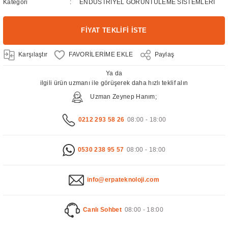
Kategori
ENDÜSTRİYEL GÖRÜNTÜLEME SİSTEMLERİ
FİYAT TEKLİFİ İSTE
Karşılaştır
Paylaş
Ya da
ilgili ürün uzmanı ile görüşerek daha hızlı teklif alın
Uzman Zeynep Hanım;
0212 293 58 26
08:00 - 18:00
0530 238 95 57
08:00 - 18:00
info@erpateknoloji.com
Canlı Sohbet
08:00 - 18:00