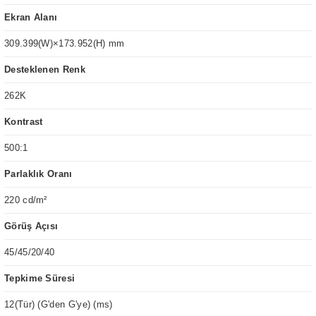
Ekran Alanı
309.399(W)×173.952(H) mm
Desteklenen Renk
262K
Kontrast
500:1
Parlaklık Oranı
220 cd/m²
Görüş Açısı
45/45/20/40
Tepkime Süresi
12(Tür) (G'den G'ye) (ms)