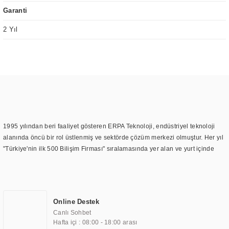
Garanti
2 Yıl
1995 yılından beri faaliyet gösteren ERPA Teknoloji, endüstriyel teknoloji
alanında öncü bir rol üstlenmiş ve sektörde çözüm merkezi olmuştur. Her yıl
"Türkiye'nin ilk 500 Bilişim Firması" sıralamasında yer alan ve yurt içinde
birçok başarılı proje gerçekleştiren ERPA Teknoloji, aynı zamanda yurt
dışında da kurduğu tedarik ağı ile farklı lokasyonlarda da hizmet
sunmaktadır. Türkiye'deki ilk monitör ve printer laboratuvarını kuran ERPA
Teknoloji, görüntüleme teknolojileri konusunda edindiği bilgi birikimini
Online Destek
TOCHI markası altında kendi ürettiği ürünlerde kullanmıştır. Günümüzde
Canlı Sohbet
TOCHI; videowall, digital signage, kiosk, totem, akıllı durak ekranı, araç içi
Hafta içi : 08:00 - 18:00 arası
ekran, asansör ekranı, digital menüboard, marin ekran, medikal ekran,