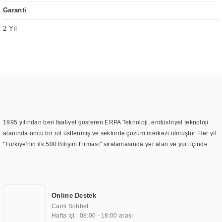
Garanti
2 Yıl
1995 yılından beri faaliyet gösteren ERPA Teknoloji, endüstriyel teknoloji
alanında öncü bir rol üstlenmiş ve sektörde çözüm merkezi olmuştur. Her yıl
"Türkiye'nin ilk 500 Bilişim Firması" sıralamasında yer alan ve yurt içinde
birçok başarılı proje gerçekleştiren ERPA Teknoloji, aynı zamanda yurt
dışında da kurduğu tedarik ağı ile farklı lokasyonlarda da hizmet
sunmaktadır. Türkiye'deki ilk monitör ve printer laboratuvarını kuran ERPA
Teknoloji, görüntüleme teknolojileri konusunda edindiği bilgi birikimini
Online Destek
TOCHI markası altında kendi ürettiği ürünlerde kullanmıştır. Günümüzde
Canlı Sohbet
TOCHI; videowall, digital signage, kiosk, totem, akıllı durak ekranı, araç içi
Hafta içi : 08:00 - 18:00 arası
ekran, asansör ekranı, digital menüboard, marin ekran, medikal ekran,