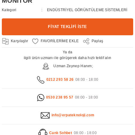
MONİTÖR
Kategori
ENDÜSTRİYEL GÖRÜNTÜLEME SİSTEMLERİ
FİYAT TEKLİFİ İSTE
Karşılaştır
Paylaş
Ya da
ilgili ürün uzmanı ile görüşerek daha hızlı teklif alın
Uzman Zeynep Hanım;
0212 293 58 26
08:00 - 18:00
0530 238 95 57
08:00 - 18:00
info@erpateknoloji.com
Canlı Sohbet
08:00 - 18:00