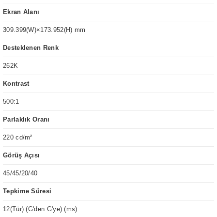
Ekran Alanı
309.399(W)×173.952(H) mm
Desteklenen Renk
262K
Kontrast
500:1
Parlaklık Oranı
220 cd/m²
Görüş Açısı
45/45/20/40
Tepkime Süresi
12(Tür) (G'den G'ye) (ms)