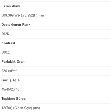
Ekran Alanı
309.399(W)×173.952(H) mm
Desteklenen Renk
262K
Kontrast
500:1
Parlaklık Oranı
220 cd/m²
Görüş Açısı
45/45/20/40
Tepkime Süresi
12(Tür) (G'den G'ye) (ms)