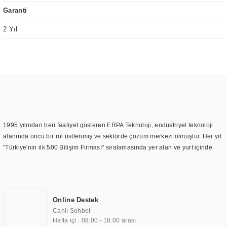
Garanti
2 Yıl
1995 yılından beri faaliyet gösteren ERPA Teknoloji, endüstriyel teknoloji
alanında öncü bir rol üstlenmiş ve sektörde çözüm merkezi olmuştur. Her yıl
"Türkiye'nin ilk 500 Bilişim Firması" sıralamasında yer alan ve yurt içinde
birçok başarılı proje gerçekleştiren ERPA Teknoloji, aynı zamanda yurt
dışında da kurduğu tedarik ağı ile farklı lokasyonlarda da hizmet
sunmaktadır. Türkiye'deki ilk monitör ve printer laboratuvarını kuran ERPA
Teknoloji, görüntüleme teknolojileri konusunda edindiği bilgi birikimini
Online Destek
TOCHI markası altında kendi ürettiği ürünlerde kullanmıştır. Günümüzde
Canlı Sohbet
TOCHI; videowall, digital signage, kiosk, totem, akıllı durak ekranı, araç içi
Hafta içi : 08:00 - 18:00 arası
ekran, asansör ekranı, digital menüboard, marin ekran, medikal ekran,