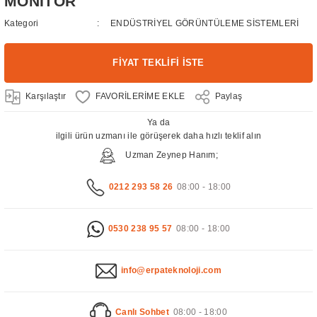
MONİTÖR
Kategori
ENDÜSTRİYEL GÖRÜNTÜLEME SİSTEMLERİ
FİYAT TEKLİFİ İSTE
Karşılaştır
Paylaş
Ya da
ilgili ürün uzmanı ile görüşerek daha hızlı teklif alın
Uzman Zeynep Hanım;
0212 293 58 26
08:00 - 18:00
0530 238 95 57
08:00 - 18:00
info@erpateknoloji.com
Canlı Sohbet
08:00 - 18:00