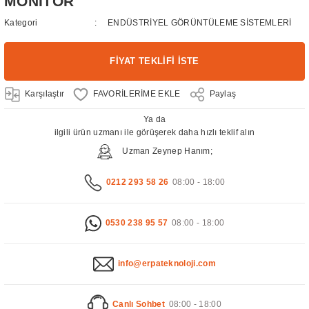
MONİTÖR
Kategori
ENDÜSTRİYEL GÖRÜNTÜLEME SİSTEMLERİ
FİYAT TEKLİFİ İSTE
Karşılaştır
Paylaş
Ya da
ilgili ürün uzmanı ile görüşerek daha hızlı teklif alın
Uzman Zeynep Hanım;
0212 293 58 26
08:00 - 18:00
0530 238 95 57
08:00 - 18:00
info@erpateknoloji.com
Canlı Sohbet
08:00 - 18:00