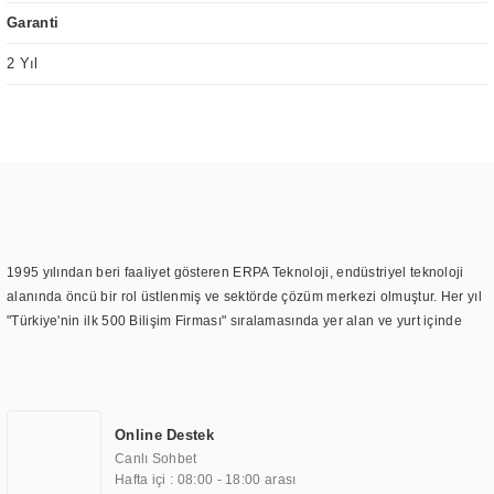
Garanti
2 Yıl
1995 yılından beri faaliyet gösteren ERPA Teknoloji, endüstriyel teknoloji
alanında öncü bir rol üstlenmiş ve sektörde çözüm merkezi olmuştur. Her yıl
"Türkiye'nin ilk 500 Bilişim Firması" sıralamasında yer alan ve yurt içinde
birçok başarılı proje gerçekleştiren ERPA Teknoloji, aynı zamanda yurt
dışında da kurduğu tedarik ağı ile farklı lokasyonlarda da hizmet
sunmaktadır. Türkiye'deki ilk monitör ve printer laboratuvarını kuran ERPA
Teknoloji, görüntüleme teknolojileri konusunda edindiği bilgi birikimini
Online Destek
TOCHI markası altında kendi ürettiği ürünlerde kullanmıştır. Günümüzde
Canlı Sohbet
TOCHI; videowall, digital signage, kiosk, totem, akıllı durak ekranı, araç içi
Hafta içi : 08:00 - 18:00 arası
ekran, asansör ekranı, digital menüboard, marin ekran, medikal ekran,