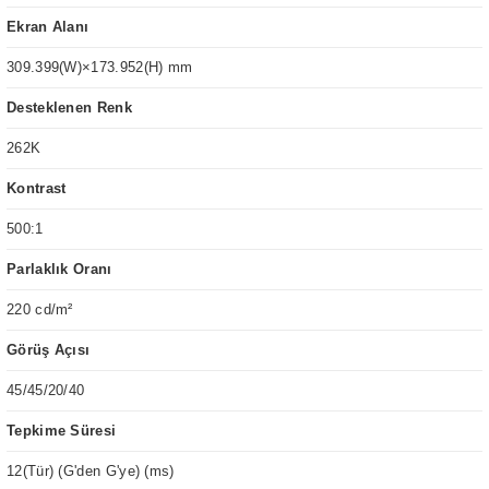
Ekran Alanı
309.399(W)×173.952(H) mm
Desteklenen Renk
262K
Kontrast
500:1
Parlaklık Oranı
220 cd/m²
Görüş Açısı
45/45/20/40
Tepkime Süresi
12(Tür) (G'den G'ye) (ms)