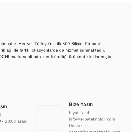
muştur. Her yıl "Türkiye'nin ilk 500 Bilişim Firması"
ik ağı ile farklı lokasyonlarda da hizmet sunmaktadır.
OCHI markası altında kendi ürettiği ürünlerde kullanmıştır.
 marin ekran, medikal ekran, savunma sanayi ekranı, ayna/TV
 endüstriyel mini PC ve akıllı bina sistemleri gibi çözümleri 4.5"
sitesine de sahiptir.
finans, eğitim, havacılık, restoran, otel, mağaza, sağlık,
lmiş çözümler geliştirmek, ERPA Teknoloji'nin uzmanlık alanları
 bir şekilde hareket etmektedir. Kaliteli ekipmanı, uzman kadroları,
Bize Yazın
aşın
atkı sağlamaktadır.
Fiyat Talebi:
6
info@erpateknoloji.com
0 - 18:00 arası
Destek: