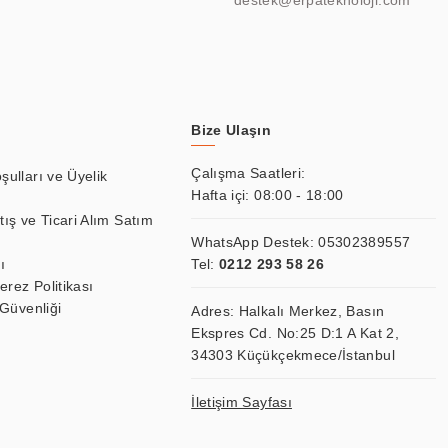
destek@erpateknoloji.com
Bize Ulaşın
Çalışma Saatleri:
şulları ve Üyelik
Hafta içi: 08:00 - 18:00
tış ve Ticari Alım Satım
WhatsApp Destek:
05302389557
ı
Tel:
0212 293 58 26
Çerez Politikası
 Güvenliği
Adres: Halkalı Merkez, Basın
Ekspres Cd. No:25 D:1 A Kat 2,
34303 Küçükçekmece/İstanbul
İletişim Sayfası