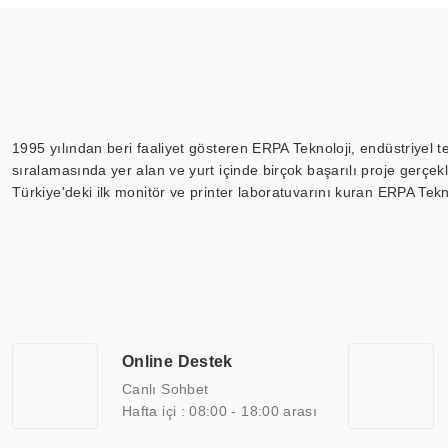
1995 yılından beri faaliyet gösteren ERPA Teknoloji, endüstriyel t
sıralamasında yer alan ve yurt içinde birçok başarılı proje gerçe
Türkiye'deki ilk monitör ve printer laboratuvarını kuran ERPA Tekno
Günümüzde TOCHI; videowall, digital signage, kiosk, totem, akıll
ekranları, CNC ekranı, toplantı odası ekranları, endüstriyel ekranl
ile 110” boyutları arasında üretebilirken, ayrıca standart dışı ol
ERPA Teknoloji, geniş bir yelpazede sektörlerle işbirliği yaparak 
savunma sanayi ve ulaşım gibi farklı sektörlerle çalışmaktadır. Her
arasında yer almaktadır. ERPA Teknoloji, uluslararası standartlarda
Online Destek
yılların getirdiği bilgi ve tecrübe ile birleştiren ERPA Teknoloji, ö
Canlı Sohbet
Hafta içi : 08:00 - 18:00 arası