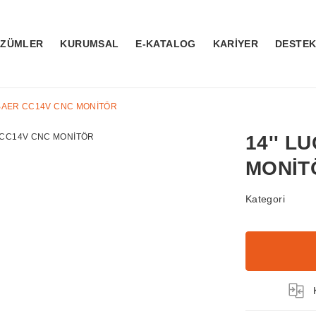
ÖZÜMLER
KURUMSAL
E-KATALOG
KARİYER
DESTE
&BAER CC14V CNC MONİTÖR
14'' 
MONİT
Kategori