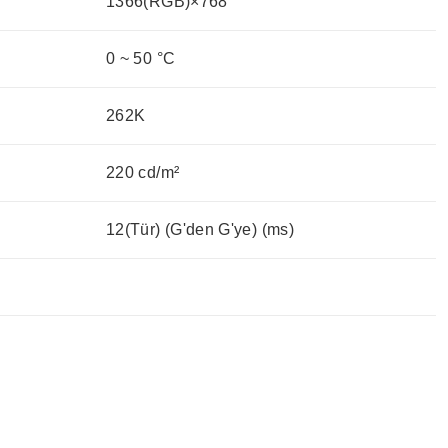
1366(RGB)×768
0 ~ 50 °C
262K
220 cd/m²
12(Tür) (G'den G'ye) (ms)