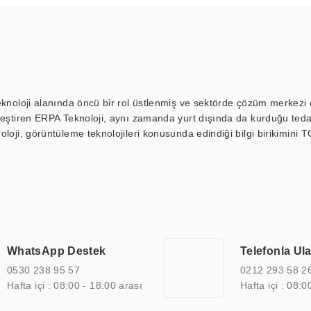
eknoloji alanında öncü bir rol üstlenmiş ve sektörde çözüm merkezi ol
kleştiren ERPA Teknoloji, aynı zamanda yurt dışında da kurduğu tedar
loji, görüntüleme teknolojileri konusunda edindiği bilgi birikimini T
ı durak ekranı, araç içi ekran, asansör ekranı, digital menüboard,
ar, kapı önü bilgi ekranları, panel PC, endüstriyel Panel PC, mini PC,
an görüntüleme sistemlerini de başarıyla projelendirme ve üretme kapa
çeşitli çözümler sunmaktadır. Bu kapsamda, akıllı bina, AVM, sinema, 
 bir sektöre özel ihtiyaçları anlamak ve karşılamak için özelleştiri
 kalite belgelerine ve sertifikalara sahip olup, etik değerlere bağlı
WhatsApp Destek
Telefonla Ul
zel çözümleri ile iş ortaklarının öne çıkmasına ve sürekli gelişimine k
0530 238 95 57
0212 293 58 2
Hafta içi : 08:00 - 18:00 arası
Hafta içi : 08:0