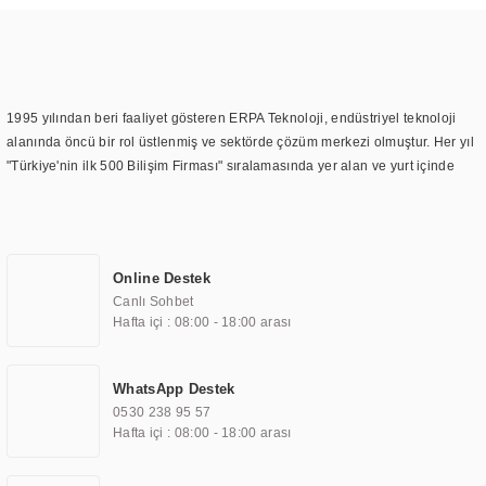
1995 yılından beri faaliyet gösteren ERPA Teknoloji, endüstriyel teknoloji
alanında öncü bir rol üstlenmiş ve sektörde çözüm merkezi olmuştur. Her yıl
"Türkiye'nin ilk 500 Bilişim Firması" sıralamasında yer alan ve yurt içinde
birçok başarılı proje gerçekleştiren ERPA Teknoloji, aynı zamanda yurt
dışında da kurduğu tedarik ağı ile farklı lokasyonlarda da hizmet
sunmaktadır. Türkiye'deki ilk monitör ve printer laboratuvarını kuran ERPA
Teknoloji, görüntüleme teknolojileri konusunda edindiği bilgi birikimini
Online Destek
TOCHI markası altında kendi ürettiği ürünlerde kullanmıştır. Günümüzde
Canlı Sohbet
TOCHI; videowall, digital signage, kiosk, totem, akıllı durak ekranı, araç içi
Hafta içi : 08:00 - 18:00 arası
ekran, asansör ekranı, digital menüboard, marin ekran, medikal ekran,
savunma sanayi ekranı, ayna/TV ekranları, CNC ekranı, toplantı odası
ekranları, endüstriyel ekranlar, kapı önü bilgi ekranları, panel PC,
WhatsApp Destek
endüstriyel Panel PC, mini PC, endüstriyel mini PC ve akıllı bina sistemleri
0530 238 95 57
gibi çözümleri 4.5" ile 110” boyutları arasında üretebilirken, ayrıca standart
Hafta içi : 08:00 - 18:00 arası
dışı olan görüntüleme sistemlerini de başarıyla projelendirme ve üretme
kapasitesine de sahiptir.