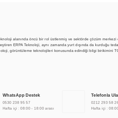
eknoloji alanında öncü bir rol üstlenmiş ve sektörde çözüm merkezi ol
kleştiren ERPA Teknoloji, aynı zamanda yurt dışında da kurduğu tedar
loji, görüntüleme teknolojileri konusunda edindiği bilgi birikimini T
ı durak ekranı, araç içi ekran, asansör ekranı, digital menüboard,
ar, kapı önü bilgi ekranları, panel PC, endüstriyel Panel PC, mini PC,
an görüntüleme sistemlerini de başarıyla projelendirme ve üretme kapa
çeşitli çözümler sunmaktadır. Bu kapsamda, akıllı bina, AVM, sinema, 
 bir sektöre özel ihtiyaçları anlamak ve karşılamak için özelleştiri
 kalite belgelerine ve sertifikalara sahip olup, etik değerlere bağlı
WhatsApp Destek
Telefonla Ul
zel çözümleri ile iş ortaklarının öne çıkmasına ve sürekli gelişimine k
0530 238 95 57
0212 293 58 2
Hafta içi : 08:00 - 18:00 arası
Hafta içi : 08:0