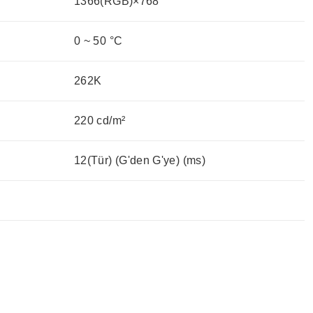
1366(RGB)×768
0 ~ 50 °C
262K
220 cd/m²
12(Tür) (G'den G'ye) (ms)