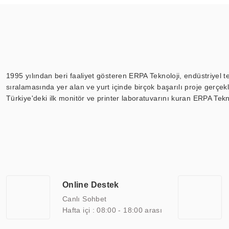
1995 yılından beri faaliyet gösteren ERPA Teknoloji, endüstriyel t
sıralamasında yer alan ve yurt içinde birçok başarılı proje gerçe
Türkiye'deki ilk monitör ve printer laboratuvarını kuran ERPA Tekno
Günümüzde TOCHI; videowall, digital signage, kiosk, totem, akıll
ekranları, CNC ekranı, toplantı odası ekranları, endüstriyel ekranl
ile 110” boyutları arasında üretebilirken, ayrıca standart dışı ol
ERPA Teknoloji, geniş bir yelpazede sektörlerle işbirliği yaparak 
savunma sanayi ve ulaşım gibi farklı sektörlerle çalışmaktadır. Her
arasında yer almaktadır. ERPA Teknoloji, uluslararası standartlarda
Online Destek
yılların getirdiği bilgi ve tecrübe ile birleştiren ERPA Teknoloji, ö
Canlı Sohbet
Hafta içi : 08:00 - 18:00 arası