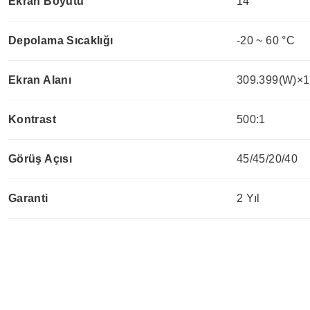
Ekran Boyutu
14"
Depolama Sıcaklığı
-20 ~ 60 °C
Ekran Alanı
309.399(W)×1
Kontrast
500:1
Görüş Açısı
45/45/20/40
Garanti
2 Yıl