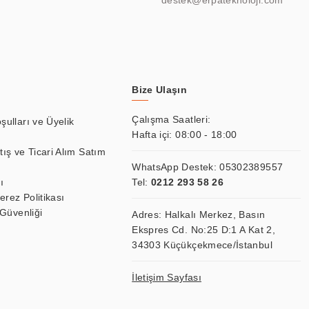
destek@erpateknoloji.com
Bize Ulaşın
Çalışma Saatleri:
şulları ve Üyelik
Hafta içi: 08:00 - 18:00
tış ve Ticari Alım Satım
WhatsApp Destek:
05302389557
ı
Tel:
0212 293 58 26
Çerez Politikası
 Güvenliği
Adres: Halkalı Merkez, Basın
Ekspres Cd. No:25 D:1 A Kat 2,
34303 Küçükçekmece/İstanbul
İletişim Sayfası