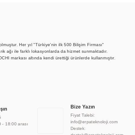
muştur. Her yıl "Türkiye'nin ilk 500 Bilişim Firması"
ik ağı ile farklı lokasyonlarda da hizmet sunmaktadır.
OCHI markası altında kendi ürettiği ürünlerde kullanmıştır.
 marin ekran, medikal ekran, savunma sanayi ekranı, ayna/TV
 endüstriyel mini PC ve akıllı bina sistemleri gibi çözümleri 4.5"
sitesine de sahiptir.
finans, eğitim, havacılık, restoran, otel, mağaza, sağlık,
lmiş çözümler geliştirmek, ERPA Teknoloji'nin uzmanlık alanları
 bir şekilde hareket etmektedir. Kaliteli ekipmanı, uzman kadroları,
Bize Yazın
aşın
atkı sağlamaktadır.
Fiyat Talebi:
6
info@erpateknoloji.com
0 - 18:00 arası
Destek: