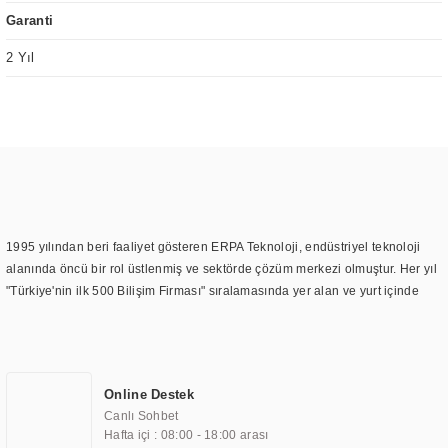
Garanti
2 Yıl
1995 yılından beri faaliyet gösteren ERPA Teknoloji, endüstriyel teknoloji
alanında öncü bir rol üstlenmiş ve sektörde çözüm merkezi olmuştur. Her yıl
"Türkiye'nin ilk 500 Bilişim Firması" sıralamasında yer alan ve yurt içinde
birçok başarılı proje gerçekleştiren ERPA Teknoloji, aynı zamanda yurt
dışında da kurduğu tedarik ağı ile farklı lokasyonlarda da hizmet
sunmaktadır. Türkiye'deki ilk monitör ve printer laboratuvarını kuran ERPA
Teknoloji, görüntüleme teknolojileri konusunda edindiği bilgi birikimini
Online Destek
TOCHI markası altında kendi ürettiği ürünlerde kullanmıştır. Günümüzde
Canlı Sohbet
TOCHI; videowall, digital signage, kiosk, totem, akıllı durak ekranı, araç içi
Hafta içi : 08:00 - 18:00 arası
ekran, asansör ekranı, digital menüboard, marin ekran, medikal ekran,