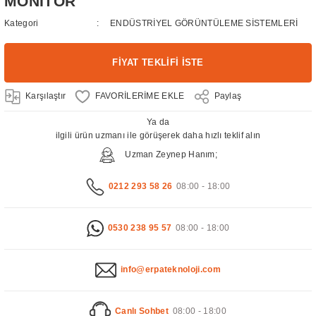
MONİTÖR
Kategori
ENDÜSTRİYEL GÖRÜNTÜLEME SİSTEMLERİ
FİYAT TEKLİFİ İSTE
Karşılaştır
Paylaş
Ya da
ilgili ürün uzmanı ile görüşerek daha hızlı teklif alın
Uzman Zeynep Hanım;
0212 293 58 26
08:00 - 18:00
0530 238 95 57
08:00 - 18:00
info@erpateknoloji.com
Canlı Sohbet
08:00 - 18:00