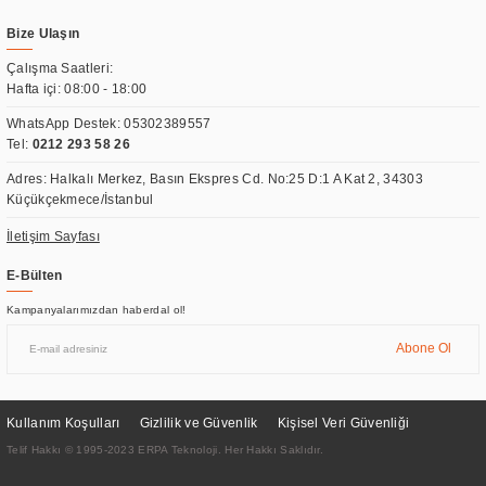
Bize Ulaşın
Çalışma Saatleri:
Hafta içi: 08:00 - 18:00
WhatsApp Destek:
05302389557
Tel:
0212 293 58 26
Adres: Halkalı Merkez, Basın Ekspres Cd. No:25 D:1 A Kat 2, 34303
Küçükçekmece/İstanbul
İletişim Sayfası
E-Bülten
Kampanyalarımızdan haberdal ol!
Abone Ol
Kullanım Koşulları
Gizlilik ve Güvenlik
Kişisel Veri Güvenliği
Telif Hakkı © 1995-2023 ERPA Teknoloji. Her Hakkı Saklıdır.