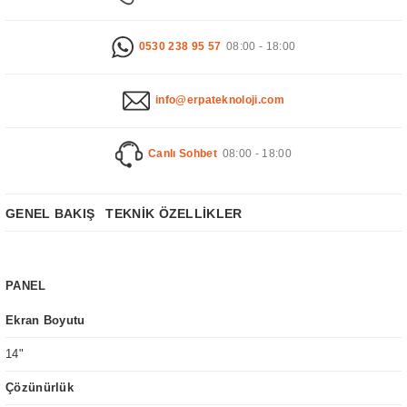
 Ekran
0530 238 95 57
08:00 - 18:00
nage
info@erpateknoloji.com
Canlı Sohbet
08:00 - 18:00
GENEL BAKIŞ
TEKNİK ÖZELLİKLER
PANEL
Ekran Boyutu
14"
Çözünürlük