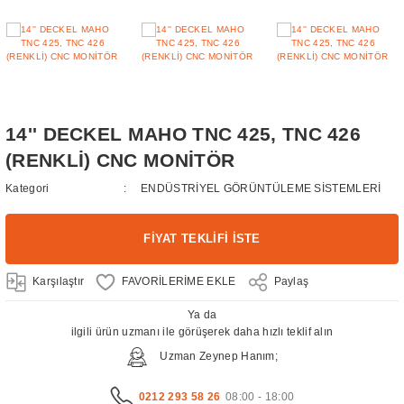
 Sektörü
kranları
üntüleme Sistemleri
i
14'' DECKEL MAHO TNC 425, TNC 426
an Çözümleri Turizm ve Otelcilik
(RENKLİ) CNC MONİTÖR
Kategori
ENDÜSTRİYEL GÖRÜNTÜLEME SİSTEMLERİ
splay Systems
a Ekran
FİYAT TEKLİFİ İSTE
 Ekranları
Karşılaştır
Paylaş
kranları
Ya da
ilgili ürün uzmanı ile görüşerek daha hızlı teklif alın
Uzman Zeynep Hanım;
0212 293 58 26
08:00 - 18:00