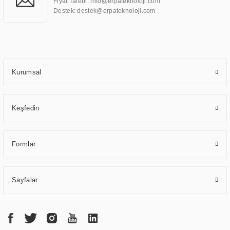
Fiyat Talebi: info@erpateknoloji.com
uzmanlık alanları arasında yer almaktadır. ERPA Teknoloji, uluslararası
Destek: destek@erpateknoloji.com
standartlarda kalite belgelerine ve sertifikalara sahip olup, etik değerlere
bağlı bir şekilde hareket etmektedir. Kaliteli ekipmanı, uzman kadroları,
yılların getirdiği bilgi ve tecrübe ile birleştiren ERPA Teknoloji, özel
çözümleri ile iş ortaklarının öne çıkmasına ve sürekli gelişimine katkı
sağlamaktadır.
Kurumsal
Keşfedin
Formlar
Sayfalar