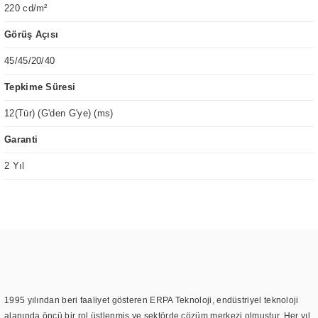
220 cd/m²
Görüş Açısı
45/45/20/40
Tepkime Süresi
12(Tür) (G'den G'ye) (ms)
Garanti
2 Yıl
1995 yılından beri faaliyet gösteren ERPA Teknoloji, endüstriyel teknoloji
alanında öncü bir rol üstlenmiş ve sektörde çözüm merkezi olmuştur. Her yıl