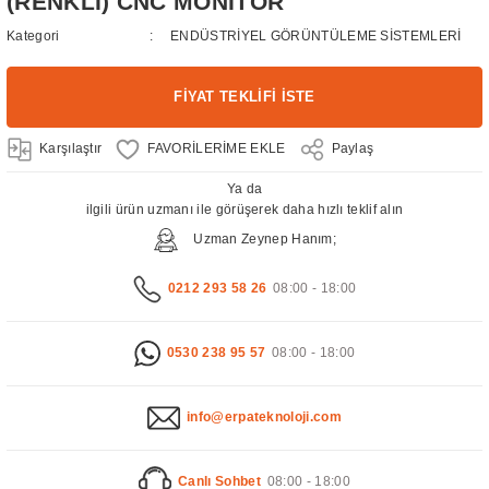
(RENKLİ) CNC MONİTÖR
Kategori
ENDÜSTRİYEL GÖRÜNTÜLEME SİSTEMLERİ
FİYAT TEKLİFİ İSTE
Karşılaştır
Paylaş
Ya da
ilgili ürün uzmanı ile görüşerek daha hızlı teklif alın
Uzman Zeynep Hanım;
0212 293 58 26
08:00 - 18:00
0530 238 95 57
08:00 - 18:00
info@erpateknoloji.com
Canlı Sohbet
08:00 - 18:00