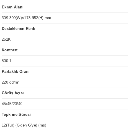
Ekran Alanı
309.399(W)×173.952(H) mm
Desteklenen Renk
262K
Kontrast
500:1
Parlaklık Oranı
220 cd/m²
Görüş Açısı
45/45/20/40
Tepkime Süresi
12(Tür) (G'den G'ye) (ms)