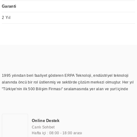
Garanti
2 Yıl
1995 yılından beri faaliyet gösteren ERPA Teknoloji, endüstriyel teknoloji
alanında öncü bir rol üstlenmiş ve sektörde çözüm merkezi olmuştur. Her yıl
"Türkiye'nin ilk 500 Bilişim Firması" sıralamasında yer alan ve yurt içinde
birçok başarılı proje gerçekleştiren ERPA Teknoloji, aynı zamanda yurt
dışında da kurduğu tedarik ağı ile farklı lokasyonlarda da hizmet
sunmaktadır. Türkiye'deki ilk monitör ve printer laboratuvarını kuran ERPA
Teknoloji, görüntüleme teknolojileri konusunda edindiği bilgi birikimini
Online Destek
TOCHI markası altında kendi ürettiği ürünlerde kullanmıştır. Günümüzde
Canlı Sohbet
TOCHI; videowall, digital signage, kiosk, totem, akıllı durak ekranı, araç içi
Hafta içi : 08:00 - 18:00 arası
ekran, asansör ekranı, digital menüboard, marin ekran, medikal ekran,