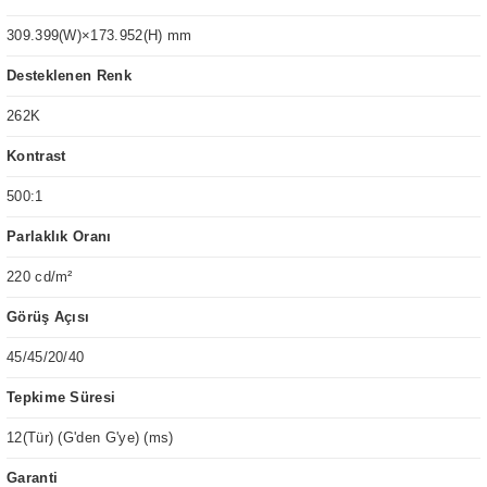
309.399(W)×173.952(H) mm
Desteklenen Renk
262K
Kontrast
500:1
Parlaklık Oranı
220 cd/m²
Görüş Açısı
45/45/20/40
Tepkime Süresi
12(Tür) (G'den G'ye) (ms)
Garanti