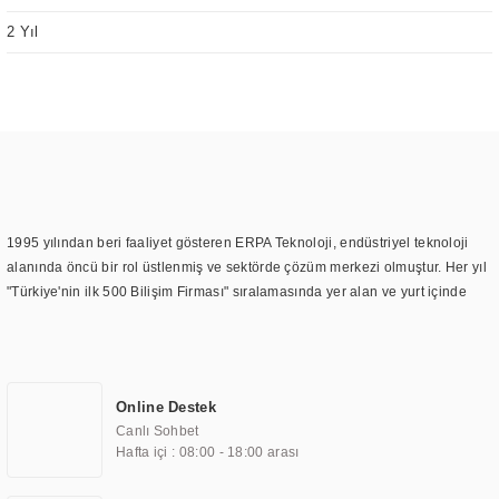
2 Yıl
1995 yılından beri faaliyet gösteren ERPA Teknoloji, endüstriyel teknoloji
alanında öncü bir rol üstlenmiş ve sektörde çözüm merkezi olmuştur. Her yıl
"Türkiye'nin ilk 500 Bilişim Firması" sıralamasında yer alan ve yurt içinde
birçok başarılı proje gerçekleştiren ERPA Teknoloji, aynı zamanda yurt
dışında da kurduğu tedarik ağı ile farklı lokasyonlarda da hizmet
sunmaktadır. Türkiye'deki ilk monitör ve printer laboratuvarını kuran ERPA
Teknoloji, görüntüleme teknolojileri konusunda edindiği bilgi birikimini
Online Destek
TOCHI markası altında kendi ürettiği ürünlerde kullanmıştır. Günümüzde
Canlı Sohbet
TOCHI; videowall, digital signage, kiosk, totem, akıllı durak ekranı, araç içi
Hafta içi : 08:00 - 18:00 arası
ekran, asansör ekranı, digital menüboard, marin ekran, medikal ekran,
savunma sanayi ekranı, ayna/TV ekranları, CNC ekranı, toplantı odası