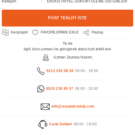
Kategori
ENDÜSTRİYEL GÖRÜNTÜLEME SİSTEMLERİ
FİYAT TEKLİFİ İSTE
Karşılaştır
Paylaş
Ya da
ilgili ürün uzmanı ile görüşerek daha hızlı teklif alın
Uzman Zeynep Hanım;
0212 293 58 26
08:00 - 18:00
0530 238 95 57
08:00 - 18:00
info@erpateknoloji.com
Canlı Sohbet
08:00 - 18:00