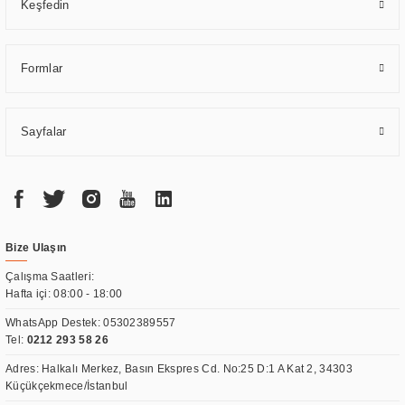
Keşfedin
Formlar
Sayfalar
Bize Ulaşın
Çalışma Saatleri:
Hafta içi: 08:00 - 18:00
WhatsApp Destek:
05302389557
Tel:
0212 293 58 26
Adres: Halkalı Merkez, Basın Ekspres Cd. No:25 D:1 A Kat 2, 34303
Küçükçekmece/İstanbul