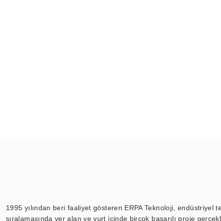
1995 yılından beri faaliyet gösteren ERPA Teknoloji, endüstriyel t
sıralamasında yer alan ve yurt içinde birçok başarılı proje gerçe