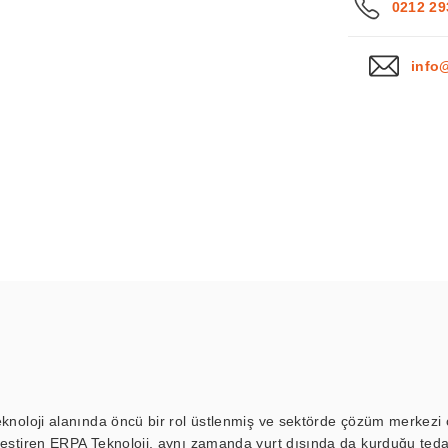
0212 29
info
eknoloji alanında öncü bir rol üstlenmiş ve sektörde çözüm merkezi ol
kleştiren ERPA Teknoloji, aynı zamanda yurt dışında da kurduğu tedar