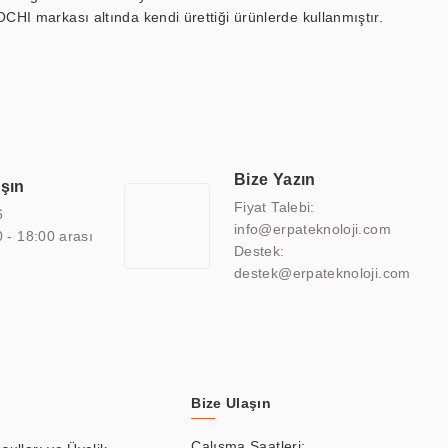
OCHI markası altında kendi ürettiği ürünlerde kullanmıştır.
 marin ekran, medikal ekran, savunma sanayi ekranı, ayna/TV
 endüstriyel mini PC ve akıllı bina sistemleri gibi çözümleri 4.5"
sitesine de sahiptir.
finans, eğitim, havacılık, restoran, otel, mağaza, sağlık,
lmiş çözümler geliştirmek, ERPA Teknoloji'nin uzmanlık alanları
 bir şekilde hareket etmektedir. Kaliteli ekipmanı, uzman kadroları,
Bize Yazın
aşın
atkı sağlamaktadır.
Fiyat Talebi:
6
info@erpateknoloji.com
0 - 18:00 arası
Destek:
destek@erpateknoloji.com
Bize Ulaşın
Çalışma Saatleri: