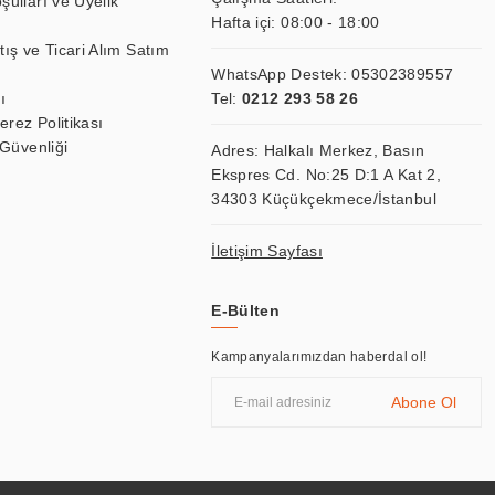
şulları ve Üyelik
Hafta içi: 08:00 - 18:00
tış ve Ticari Alım Satım
WhatsApp Destek:
05302389557
ı
Tel:
0212 293 58 26
Çerez Politikası
 Güvenliği
Adres: Halkalı Merkez, Basın
Ekspres Cd. No:25 D:1 A Kat 2,
34303 Küçükçekmece/İstanbul
İletişim Sayfası
E-Bülten
Kampanyalarımızdan haberdal ol!
Abone Ol