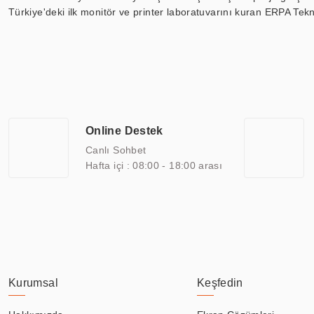
Türkiye'deki ilk monitör ve printer laboratuvarını kuran ERPA Tekno
Günümüzde TOCHI; videowall, digital signage, kiosk, totem, akıll
ekranları, CNC ekranı, toplantı odası ekranları, endüstriyel ekranl
ile 110” boyutları arasında üretebilirken, ayrıca standart dışı ol
ERPA Teknoloji, geniş bir yelpazede sektörlerle işbirliği yaparak 
savunma sanayi ve ulaşım gibi farklı sektörlerle çalışmaktadır. Her
arasında yer almaktadır. ERPA Teknoloji, uluslararası standartlarda
Online Destek
yılların getirdiği bilgi ve tecrübe ile birleştiren ERPA Teknoloji, ö
Canlı Sohbet
Hafta içi : 08:00 - 18:00 arası
Kurumsal
Keşfedin