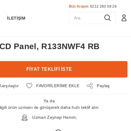
Bizi Arayın
0212 293 58 26
K
İLETİŞİM
 LCD Panel, R133NWF4 RB
FİYAT TEKLİFİ İSTE
Karşılaştır
Paylaş
Ya da
ilgili ürün uzmanı ile görüşerek daha hızlı teklif alın
Uzman Zeynep Hanım;