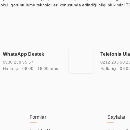
loji, görüntüleme teknolojileri konusunda edindiği bilgi birikimini T
ı durak ekranı, araç içi ekran, asansör ekranı, digital menüboard,
ar, kapı önü bilgi ekranları, panel PC, endüstriyel Panel PC, mini PC,
an görüntüleme sistemlerini de başarıyla projelendirme ve üretme kapa
çeşitli çözümler sunmaktadır. Bu kapsamda, akıllı bina, AVM, sinema, 
 bir sektöre özel ihtiyaçları anlamak ve karşılamak için özelleştiri
 kalite belgelerine ve sertifikalara sahip olup, etik değerlere bağlı
WhatsApp Destek
Telefonla Ul
zel çözümleri ile iş ortaklarının öne çıkmasına ve sürekli gelişimine k
0530 238 95 57
0212 293 58 2
Hafta içi : 08:00 - 18:00 arası
Hafta içi : 08:0
Formlar
Sayfalar