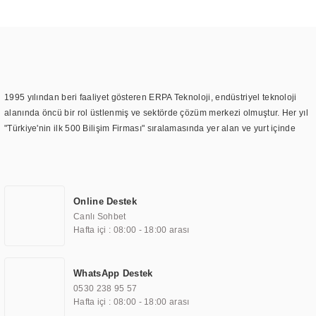
1995 yılından beri faaliyet gösteren ERPA Teknoloji, endüstriyel teknoloji
alanında öncü bir rol üstlenmiş ve sektörde çözüm merkezi olmuştur. Her yıl
"Türkiye'nin ilk 500 Bilişim Firması" sıralamasında yer alan ve yurt içinde
birçok başarılı proje gerçekleştiren ERPA Teknoloji, aynı zamanda yurt
dışında da kurduğu tedarik ağı ile farklı lokasyonlarda da hizmet
sunmaktadır. Türkiye'deki ilk monitör ve printer laboratuvarını kuran ERPA
Teknoloji, görüntüleme teknolojileri konusunda edindiği bilgi birikimini
Online Destek
TOCHI markası altında kendi ürettiği ürünlerde kullanmıştır. Günümüzde
Canlı Sohbet
TOCHI; videowall, digital signage, kiosk, totem, akıllı durak ekranı, araç içi
Hafta içi : 08:00 - 18:00 arası
ekran, asansör ekranı, digital menüboard, marin ekran, medikal ekran,
savunma sanayi ekranı, ayna/TV ekranları, CNC ekranı, toplantı odası
ekranları, endüstriyel ekranlar, kapı önü bilgi ekranları, panel PC,
WhatsApp Destek
endüstriyel Panel PC, mini PC, endüstriyel mini PC ve akıllı bina sistemleri
0530 238 95 57
gibi çözümleri 4.5" ile 110” boyutları arasında üretebilirken, ayrıca standart
Hafta içi : 08:00 - 18:00 arası
dışı olan görüntüleme sistemlerini de başarıyla projelendirme ve üretme