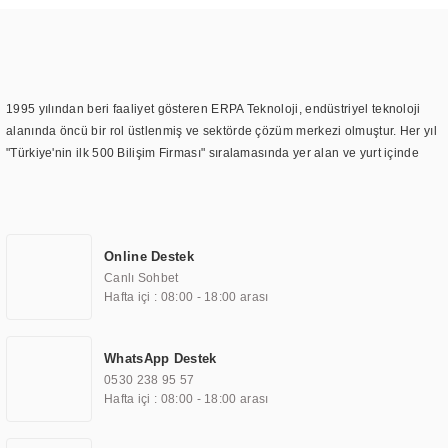
1995 yılından beri faaliyet gösteren ERPA Teknoloji, endüstriyel teknoloji
alanında öncü bir rol üstlenmiş ve sektörde çözüm merkezi olmuştur. Her yıl
"Türkiye'nin ilk 500 Bilişim Firması" sıralamasında yer alan ve yurt içinde
birçok başarılı proje gerçekleştiren ERPA Teknoloji, aynı zamanda yurt
dışında da kurduğu tedarik ağı ile farklı lokasyonlarda da hizmet
sunmaktadır. Türkiye'deki ilk monitör ve printer laboratuvarını kuran ERPA
Teknoloji, görüntüleme teknolojileri konusunda edindiği bilgi birikimini
Online Destek
TOCHI markası altında kendi ürettiği ürünlerde kullanmıştır. Günümüzde
Canlı Sohbet
TOCHI; videowall, digital signage, kiosk, totem, akıllı durak ekranı, araç içi
Hafta içi : 08:00 - 18:00 arası
ekran, asansör ekranı, digital menüboard, marin ekran, medikal ekran,
savunma sanayi ekranı, ayna/TV ekranları, CNC ekranı, toplantı odası
ekranları, endüstriyel ekranlar, kapı önü bilgi ekranları, panel PC,
WhatsApp Destek
endüstriyel Panel PC, mini PC, endüstriyel mini PC ve akıllı bina sistemleri
0530 238 95 57
gibi çözümleri 4.5" ile 110” boyutları arasında üretebilirken, ayrıca standart
Hafta içi : 08:00 - 18:00 arası
dışı olan görüntüleme sistemlerini de başarıyla projelendirme ve üretme
kapasitesine de sahiptir.