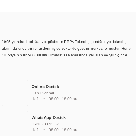
1995 yılından beri faaliyet gösteren ERPA Teknoloji, endüstriyel teknoloji
alanında öncü bir rol üstlenmiş ve sektörde çözüm merkezi olmuştur. Her yıl
"Türkiye'nin ilk 500 Bilişim Firması" sıralamasında yer alan ve yurt içinde
birçok başarılı proje gerçekleştiren ERPA Teknoloji, aynı zamanda yurt
dışında da kurduğu tedarik ağı ile farklı lokasyonlarda da hizmet
sunmaktadır. Türkiye'deki ilk monitör ve printer laboratuvarını kuran ERPA
Teknoloji, görüntüleme teknolojileri konusunda edindiği bilgi birikimini
Online Destek
TOCHI markası altında kendi ürettiği ürünlerde kullanmıştır. Günümüzde
Canlı Sohbet
TOCHI; videowall, digital signage, kiosk, totem, akıllı durak ekranı, araç içi
Hafta içi : 08:00 - 18:00 arası
ekran, asansör ekranı, digital menüboard, marin ekran, medikal ekran,
savunma sanayi ekranı, ayna/TV ekranları, CNC ekranı, toplantı odası
ekranları, endüstriyel ekranlar, kapı önü bilgi ekranları, panel PC,
WhatsApp Destek
endüstriyel Panel PC, mini PC, endüstriyel mini PC ve akıllı bina sistemleri
0530 238 95 57
gibi çözümleri 4.5" ile 110” boyutları arasında üretebilirken, ayrıca standart
Hafta içi : 08:00 - 18:00 arası
dışı olan görüntüleme sistemlerini de başarıyla projelendirme ve üretme