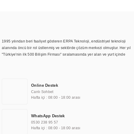
1995 yılından beri faaliyet gösteren ERPA Teknoloji, endüstriyel teknoloji
alanında öncü bir rol üstlenmiş ve sektörde çözüm merkezi olmuştur. Her yıl
"Türkiye'nin ilk 500 Bilişim Firması" sıralamasında yer alan ve yurt içinde
birçok başarılı proje gerçekleştiren ERPA Teknoloji, aynı zamanda yurt
dışında da kurduğu tedarik ağı ile farklı lokasyonlarda da hizmet
sunmaktadır. Türkiye'deki ilk monitör ve printer laboratuvarını kuran ERPA
Teknoloji, görüntüleme teknolojileri konusunda edindiği bilgi birikimini
Online Destek
TOCHI markası altında kendi ürettiği ürünlerde kullanmıştır. Günümüzde
Canlı Sohbet
TOCHI; videowall, digital signage, kiosk, totem, akıllı durak ekranı, araç içi
Hafta içi : 08:00 - 18:00 arası
ekran, asansör ekranı, digital menüboard, marin ekran, medikal ekran,
savunma sanayi ekranı, ayna/TV ekranları, CNC ekranı, toplantı odası
ekranları, endüstriyel ekranlar, kapı önü bilgi ekranları, panel PC,
WhatsApp Destek
endüstriyel Panel PC, mini PC, endüstriyel mini PC ve akıllı bina sistemleri
0530 238 95 57
gibi çözümleri 4.5" ile 110” boyutları arasında üretebilirken, ayrıca standart
Hafta içi : 08:00 - 18:00 arası
dışı olan görüntüleme sistemlerini de başarıyla projelendirme ve üretme