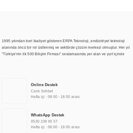
1995 yılından beri faaliyet gösteren ERPA Teknoloji, endüstriyel teknoloji
alanında öncü bir rol üstlenmiş ve sektörde çözüm merkezi olmuştur. Her yıl
"Türkiye'nin ilk 500 Bilişim Firması" sıralamasında yer alan ve yurt içinde
birçok başarılı proje gerçekleştiren ERPA Teknoloji, aynı zamanda yurt
dışında da kurduğu tedarik ağı ile farklı lokasyonlarda da hizmet
sunmaktadır. Türkiye'deki ilk monitör ve printer laboratuvarını kuran ERPA
Teknoloji, görüntüleme teknolojileri konusunda edindiği bilgi birikimini
Online Destek
TOCHI markası altında kendi ürettiği ürünlerde kullanmıştır. Günümüzde
Canlı Sohbet
TOCHI; videowall, digital signage, kiosk, totem, akıllı durak ekranı, araç içi
Hafta içi : 08:00 - 18:00 arası
ekran, asansör ekranı, digital menüboard, marin ekran, medikal ekran,
savunma sanayi ekranı, ayna/TV ekranları, CNC ekranı, toplantı odası
ekranları, endüstriyel ekranlar, kapı önü bilgi ekranları, panel PC,
WhatsApp Destek
endüstriyel Panel PC, mini PC, endüstriyel mini PC ve akıllı bina sistemleri
0530 238 95 57
gibi çözümleri 4.5" ile 110” boyutları arasında üretebilirken, ayrıca standart
Hafta içi : 08:00 - 18:00 arası
dışı olan görüntüleme sistemlerini de başarıyla projelendirme ve üretme