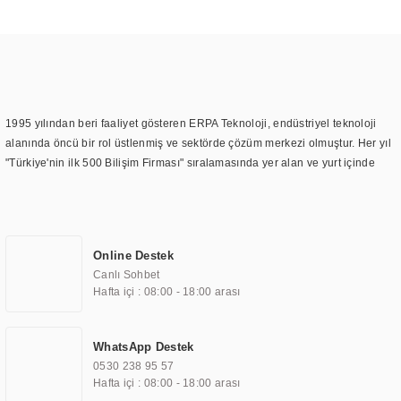
1995 yılından beri faaliyet gösteren ERPA Teknoloji, endüstriyel teknoloji
alanında öncü bir rol üstlenmiş ve sektörde çözüm merkezi olmuştur. Her yıl
"Türkiye'nin ilk 500 Bilişim Firması" sıralamasında yer alan ve yurt içinde
birçok başarılı proje gerçekleştiren ERPA Teknoloji, aynı zamanda yurt
dışında da kurduğu tedarik ağı ile farklı lokasyonlarda da hizmet
sunmaktadır. Türkiye'deki ilk monitör ve printer laboratuvarını kuran ERPA
Teknoloji, görüntüleme teknolojileri konusunda edindiği bilgi birikimini
Online Destek
TOCHI markası altında kendi ürettiği ürünlerde kullanmıştır. Günümüzde
Canlı Sohbet
TOCHI; videowall, digital signage, kiosk, totem, akıllı durak ekranı, araç içi
Hafta içi : 08:00 - 18:00 arası
ekran, asansör ekranı, digital menüboard, marin ekran, medikal ekran,
savunma sanayi ekranı, ayna/TV ekranları, CNC ekranı, toplantı odası
ekranları, endüstriyel ekranlar, kapı önü bilgi ekranları, panel PC,
WhatsApp Destek
endüstriyel Panel PC, mini PC, endüstriyel mini PC ve akıllı bina sistemleri
0530 238 95 57
gibi çözümleri 4.5" ile 110” boyutları arasında üretebilirken, ayrıca standart
Hafta içi : 08:00 - 18:00 arası
dışı olan görüntüleme sistemlerini de başarıyla projelendirme ve üretme