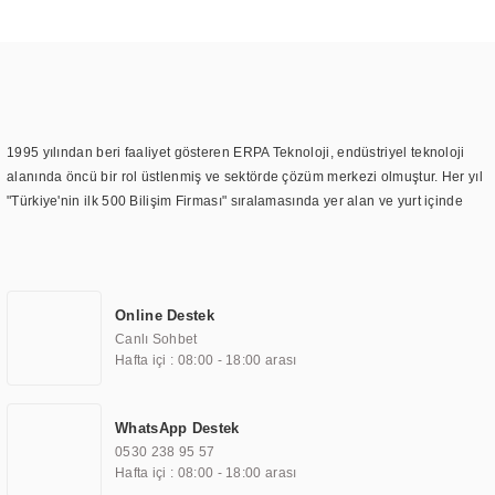
1995 yılından beri faaliyet gösteren ERPA Teknoloji, endüstriyel teknoloji
alanında öncü bir rol üstlenmiş ve sektörde çözüm merkezi olmuştur. Her yıl
"Türkiye'nin ilk 500 Bilişim Firması" sıralamasında yer alan ve yurt içinde
birçok başarılı proje gerçekleştiren ERPA Teknoloji, aynı zamanda yurt
dışında da kurduğu tedarik ağı ile farklı lokasyonlarda da hizmet
sunmaktadır. Türkiye'deki ilk monitör ve printer laboratuvarını kuran ERPA
Teknoloji, görüntüleme teknolojileri konusunda edindiği bilgi birikimini
Online Destek
TOCHI markası altında kendi ürettiği ürünlerde kullanmıştır. Günümüzde
Canlı Sohbet
TOCHI; videowall, digital signage, kiosk, totem, akıllı durak ekranı, araç içi
Hafta içi : 08:00 - 18:00 arası
ekran, asansör ekranı, digital menüboard, marin ekran, medikal ekran,
savunma sanayi ekranı, ayna/TV ekranları, CNC ekranı, toplantı odası
ekranları, endüstriyel ekranlar, kapı önü bilgi ekranları, panel PC,
WhatsApp Destek
endüstriyel Panel PC, mini PC, endüstriyel mini PC ve akıllı bina sistemleri
0530 238 95 57
gibi çözümleri 4.5" ile 110” boyutları arasında üretebilirken, ayrıca standart
Hafta içi : 08:00 - 18:00 arası
dışı olan görüntüleme sistemlerini de başarıyla projelendirme ve üretme