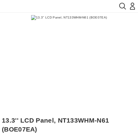
13.3'' LCD Panel, NT133WHM-N61
(BOE07EA)