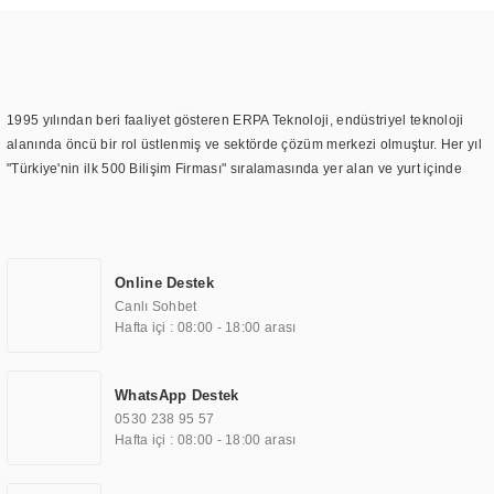
1995 yılından beri faaliyet gösteren ERPA Teknoloji, endüstriyel teknoloji
alanında öncü bir rol üstlenmiş ve sektörde çözüm merkezi olmuştur. Her yıl
"Türkiye'nin ilk 500 Bilişim Firması" sıralamasında yer alan ve yurt içinde
birçok başarılı proje gerçekleştiren ERPA Teknoloji, aynı zamanda yurt
dışında da kurduğu tedarik ağı ile farklı lokasyonlarda da hizmet
sunmaktadır. Türkiye'deki ilk monitör ve printer laboratuvarını kuran ERPA
Teknoloji, görüntüleme teknolojileri konusunda edindiği bilgi birikimini
Online Destek
TOCHI markası altında kendi ürettiği ürünlerde kullanmıştır. Günümüzde
Canlı Sohbet
TOCHI; videowall, digital signage, kiosk, totem, akıllı durak ekranı, araç içi
Hafta içi : 08:00 - 18:00 arası
ekran, asansör ekranı, digital menüboard, marin ekran, medikal ekran,
savunma sanayi ekranı, ayna/TV ekranları, CNC ekranı, toplantı odası
ekranları, endüstriyel ekranlar, kapı önü bilgi ekranları, panel PC,
WhatsApp Destek
endüstriyel Panel PC, mini PC, endüstriyel mini PC ve akıllı bina sistemleri
0530 238 95 57
gibi çözümleri 4.5" ile 110” boyutları arasında üretebilirken, ayrıca standart
Hafta içi : 08:00 - 18:00 arası
dışı olan görüntüleme sistemlerini de başarıyla projelendirme ve üretme
kapasitesine de sahiptir.