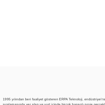
1995 yılından beri faaliyet gösteren ERPA Teknoloji, endüstriyel t
sıralamasında yer alan ve yurt içinde birçok başarılı proje gerçe