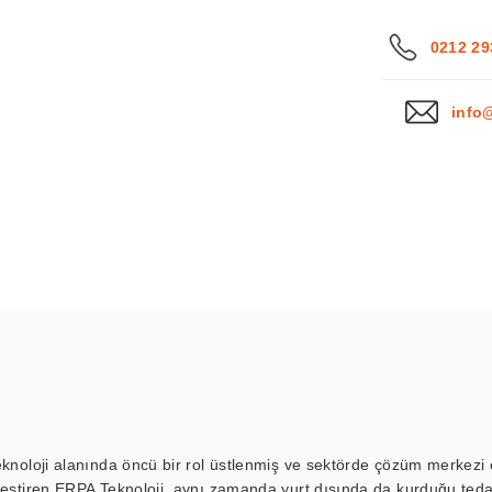
0212 29
info
eknoloji alanında öncü bir rol üstlenmiş ve sektörde çözüm merkezi ol
kleştiren ERPA Teknoloji, aynı zamanda yurt dışında da kurduğu tedar