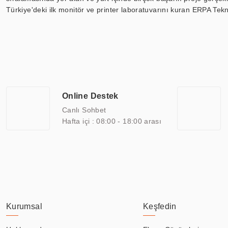
Türkiye'deki ilk monitör ve printer laboratuvarını kuran ERPA Tekno
Günümüzde TOCHI; videowall, digital signage, kiosk, totem, akıll
ekranları, CNC ekranı, toplantı odası ekranları, endüstriyel ekranl
ile 110” boyutları arasında üretebilirken, ayrıca standart dışı ol
ERPA Teknoloji, geniş bir yelpazede sektörlerle işbirliği yaparak 
savunma sanayi ve ulaşım gibi farklı sektörlerle çalışmaktadır. Her
arasında yer almaktadır. ERPA Teknoloji, uluslararası standartlarda
Online Destek
yılların getirdiği bilgi ve tecrübe ile birleştiren ERPA Teknoloji, ö
Canlı Sohbet
Hafta içi : 08:00 - 18:00 arası
Kurumsal
Keşfedin