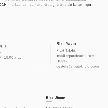
OCHI markası altında kendi ürettiği ürünlerde kullanmıştır.
 marin ekran, medikal ekran, savunma sanayi ekranı, ayna/TV
 endüstriyel mini PC ve akıllı bina sistemleri gibi çözümleri 4.5"
sitesine de sahiptir.
finans, eğitim, havacılık, restoran, otel, mağaza, sağlık,
lmiş çözümler geliştirmek, ERPA Teknoloji'nin uzmanlık alanları
 bir şekilde hareket etmektedir. Kaliteli ekipmanı, uzman kadroları,
Bize Yazın
aşın
atkı sağlamaktadır.
Fiyat Talebi:
6
info@erpateknoloji.com
0 - 18:00 arası
Destek:
destek@erpateknoloji.com
Bize Ulaşın