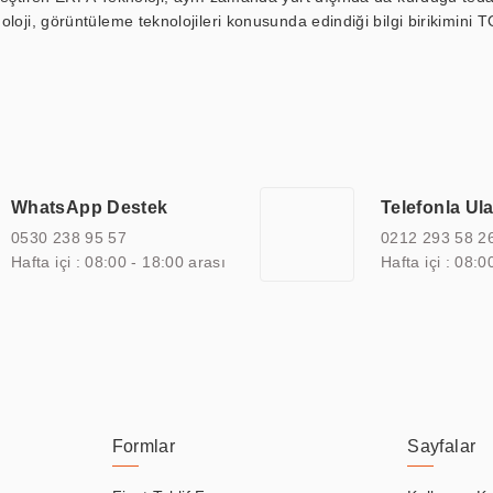
loji, görüntüleme teknolojileri konusunda edindiği bilgi birikimini T
ı durak ekranı, araç içi ekran, asansör ekranı, digital menüboard,
ar, kapı önü bilgi ekranları, panel PC, endüstriyel Panel PC, mini PC,
an görüntüleme sistemlerini de başarıyla projelendirme ve üretme kapa
çeşitli çözümler sunmaktadır. Bu kapsamda, akıllı bina, AVM, sinema, 
 bir sektöre özel ihtiyaçları anlamak ve karşılamak için özelleştiri
 kalite belgelerine ve sertifikalara sahip olup, etik değerlere bağlı
WhatsApp Destek
Telefonla Ul
zel çözümleri ile iş ortaklarının öne çıkmasına ve sürekli gelişimine k
0530 238 95 57
0212 293 58 2
Hafta içi : 08:00 - 18:00 arası
Hafta içi : 08:0
Formlar
Sayfalar