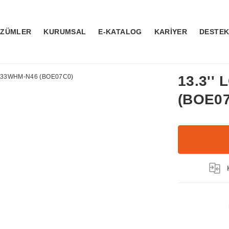
ÖZÜMLER
KURUMSAL
E-KATALOG
KARİYER
DESTE
13.3''
(BOE0