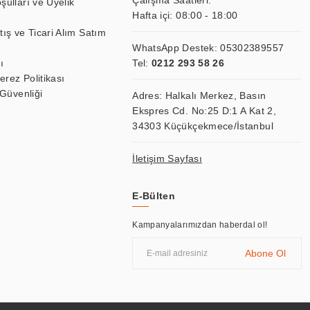
Çalışma Saatleri:
şulları ve Üyelik
Hafta içi: 08:00 - 18:00
tış ve Ticari Alım Satım
WhatsApp Destek:
05302389557
ı
Tel:
0212 293 58 26
Çerez Politikası
 Güvenliği
Adres: Halkalı Merkez, Basın
Ekspres Cd. No:25 D:1 A Kat 2,
34303 Küçükçekmece/İstanbul
İletişim Sayfası
E-Bülten
Kampanyalarımızdan haberdal ol!
Abone Ol