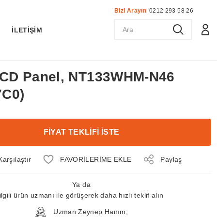
Bizi Arayın
0212 293 58 26
K
İLETİŞİM
 LCD Panel, NT133WHM-N46
7C0)
FİYAT TEKLİFİ İSTE
Karşılaştır
Paylaş
Ya da
ilgili ürün uzmanı ile görüşerek daha hızlı teklif alın
Uzman Zeynep Hanım;