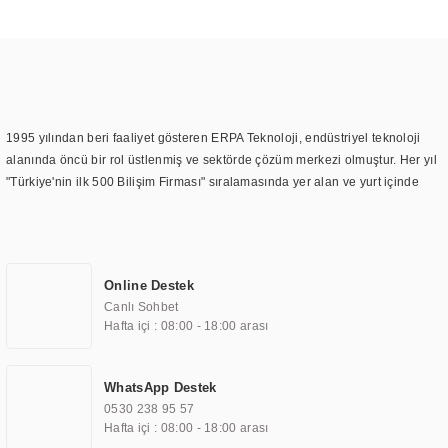
1995 yılından beri faaliyet gösteren ERPA Teknoloji, endüstriyel teknoloji
alanında öncü bir rol üstlenmiş ve sektörde çözüm merkezi olmuştur. Her yıl
"Türkiye'nin ilk 500 Bilişim Firması" sıralamasında yer alan ve yurt içinde
birçok başarılı proje gerçekleştiren ERPA Teknoloji, aynı zamanda yurt
dışında da kurduğu tedarik ağı ile farklı lokasyonlarda da hizmet
sunmaktadır. Türkiye'deki ilk monitör ve printer laboratuvarını kuran ERPA
Teknoloji, görüntüleme teknolojileri konusunda edindiği bilgi birikimini
Online Destek
TOCHI markası altında kendi ürettiği ürünlerde kullanmıştır. Günümüzde
Canlı Sohbet
TOCHI; videowall, digital signage, kiosk, totem, akıllı durak ekranı, araç içi
Hafta içi : 08:00 - 18:00 arası
ekran, asansör ekranı, digital menüboard, marin ekran, medikal ekran,
savunma sanayi ekranı, ayna/TV ekranları, CNC ekranı, toplantı odası
ekranları, endüstriyel ekranlar, kapı önü bilgi ekranları, panel PC,
WhatsApp Destek
endüstriyel Panel PC, mini PC, endüstriyel mini PC ve akıllı bina sistemleri
0530 238 95 57
gibi çözümleri 4.5" ile 110” boyutları arasında üretebilirken, ayrıca standart
Hafta içi : 08:00 - 18:00 arası
dışı olan görüntüleme sistemlerini de başarıyla projelendirme ve üretme