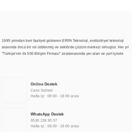
1995 yılından beri faaliyet gösteren ERPA Teknoloji, endüstriyel teknoloji
alanında öncü bir rol üstlenmiş ve sektörde çözüm merkezi olmuştur. Her yıl
"Türkiye'nin ilk 500 Bilişim Firması" sıralamasında yer alan ve yurt içinde
birçok başarılı proje gerçekleştiren ERPA Teknoloji, aynı zamanda yurt
dışında da kurduğu tedarik ağı ile farklı lokasyonlarda da hizmet
sunmaktadır. Türkiye'deki ilk monitör ve printer laboratuvarını kuran ERPA
Teknoloji, görüntüleme teknolojileri konusunda edindiği bilgi birikimini
Online Destek
TOCHI markası altında kendi ürettiği ürünlerde kullanmıştır. Günümüzde
Canlı Sohbet
TOCHI; videowall, digital signage, kiosk, totem, akıllı durak ekranı, araç içi
Hafta içi : 08:00 - 18:00 arası
ekran, asansör ekranı, digital menüboard, marin ekran, medikal ekran,
savunma sanayi ekranı, ayna/TV ekranları, CNC ekranı, toplantı odası
ekranları, endüstriyel ekranlar, kapı önü bilgi ekranları, panel PC,
WhatsApp Destek
endüstriyel Panel PC, mini PC, endüstriyel mini PC ve akıllı bina sistemleri
0530 238 95 57
gibi çözümleri 4.5" ile 110” boyutları arasında üretebilirken, ayrıca standart
Hafta içi : 08:00 - 18:00 arası
dışı olan görüntüleme sistemlerini de başarıyla projelendirme ve üretme