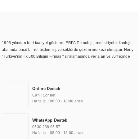
1995 yılından beri faaliyet gösteren ERPA Teknoloji, endüstriyel teknoloji
alanında öncü bir rol üstlenmiş ve sektörde çözüm merkezi olmuştur. Her yıl
"Türkiye'nin ilk 500 Bilişim Firması" sıralamasında yer alan ve yurt içinde
birçok başarılı proje gerçekleştiren ERPA Teknoloji, aynı zamanda yurt
dışında da kurduğu tedarik ağı ile farklı lokasyonlarda da hizmet
sunmaktadır. Türkiye'deki ilk monitör ve printer laboratuvarını kuran ERPA
Teknoloji, görüntüleme teknolojileri konusunda edindiği bilgi birikimini
Online Destek
TOCHI markası altında kendi ürettiği ürünlerde kullanmıştır. Günümüzde
Canlı Sohbet
TOCHI; videowall, digital signage, kiosk, totem, akıllı durak ekranı, araç içi
Hafta içi : 08:00 - 18:00 arası
ekran, asansör ekranı, digital menüboard, marin ekran, medikal ekran,
savunma sanayi ekranı, ayna/TV ekranları, CNC ekranı, toplantı odası
ekranları, endüstriyel ekranlar, kapı önü bilgi ekranları, panel PC,
WhatsApp Destek
endüstriyel Panel PC, mini PC, endüstriyel mini PC ve akıllı bina sistemleri
0530 238 95 57
gibi çözümleri 4.5" ile 110” boyutları arasında üretebilirken, ayrıca standart
Hafta içi : 08:00 - 18:00 arası
dışı olan görüntüleme sistemlerini de başarıyla projelendirme ve üretme