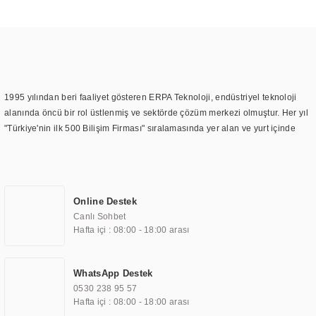
1995 yılından beri faaliyet gösteren ERPA Teknoloji, endüstriyel teknoloji
alanında öncü bir rol üstlenmiş ve sektörde çözüm merkezi olmuştur. Her yıl
"Türkiye'nin ilk 500 Bilişim Firması" sıralamasında yer alan ve yurt içinde
birçok başarılı proje gerçekleştiren ERPA Teknoloji, aynı zamanda yurt
dışında da kurduğu tedarik ağı ile farklı lokasyonlarda da hizmet
sunmaktadır. Türkiye'deki ilk monitör ve printer laboratuvarını kuran ERPA
Teknoloji, görüntüleme teknolojileri konusunda edindiği bilgi birikimini
Online Destek
TOCHI markası altında kendi ürettiği ürünlerde kullanmıştır. Günümüzde
Canlı Sohbet
TOCHI; videowall, digital signage, kiosk, totem, akıllı durak ekranı, araç içi
Hafta içi : 08:00 - 18:00 arası
ekran, asansör ekranı, digital menüboard, marin ekran, medikal ekran,
savunma sanayi ekranı, ayna/TV ekranları, CNC ekranı, toplantı odası
ekranları, endüstriyel ekranlar, kapı önü bilgi ekranları, panel PC,
WhatsApp Destek
endüstriyel Panel PC, mini PC, endüstriyel mini PC ve akıllı bina sistemleri
0530 238 95 57
gibi çözümleri 4.5" ile 110” boyutları arasında üretebilirken, ayrıca standart
Hafta içi : 08:00 - 18:00 arası
dışı olan görüntüleme sistemlerini de başarıyla projelendirme ve üretme