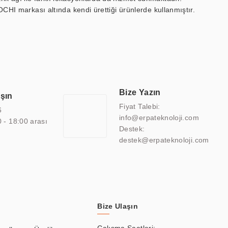
OCHI markası altında kendi ürettiği ürünlerde kullanmıştır.
 marin ekran, medikal ekran, savunma sanayi ekranı, ayna/TV
 endüstriyel mini PC ve akıllı bina sistemleri gibi çözümleri 4.5"
sitesine de sahiptir.
finans, eğitim, havacılık, restoran, otel, mağaza, sağlık,
lmiş çözümler geliştirmek, ERPA Teknoloji'nin uzmanlık alanları
 bir şekilde hareket etmektedir. Kaliteli ekipmanı, uzman kadroları,
Bize Yazın
aşın
atkı sağlamaktadır.
Fiyat Talebi:
6
info@erpateknoloji.com
0 - 18:00 arası
Destek:
destek@erpateknoloji.com
Bize Ulaşın