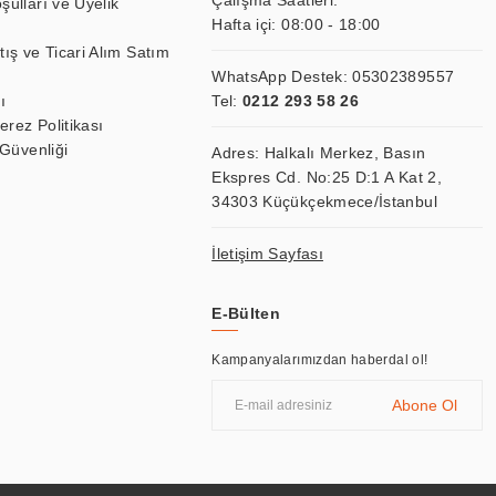
Çalışma Saatleri:
şulları ve Üyelik
Hafta içi: 08:00 - 18:00
tış ve Ticari Alım Satım
WhatsApp Destek:
05302389557
ı
Tel:
0212 293 58 26
Çerez Politikası
 Güvenliği
Adres: Halkalı Merkez, Basın
Ekspres Cd. No:25 D:1 A Kat 2,
34303 Küçükçekmece/İstanbul
İletişim Sayfası
E-Bülten
Kampanyalarımızdan haberdal ol!
Abone Ol