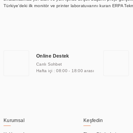
Türkiye'deki ilk monitör ve printer laboratuvarını kuran ERPA Tekno
Günümüzde TOCHI; videowall, digital signage, kiosk, totem, akıll
ekranları, CNC ekranı, toplantı odası ekranları, endüstriyel ekranl
ile 110” boyutları arasında üretebilirken, ayrıca standart dışı ol
ERPA Teknoloji, geniş bir yelpazede sektörlerle işbirliği yaparak 
savunma sanayi ve ulaşım gibi farklı sektörlerle çalışmaktadır. Her
arasında yer almaktadır. ERPA Teknoloji, uluslararası standartlarda
Online Destek
yılların getirdiği bilgi ve tecrübe ile birleştiren ERPA Teknoloji, ö
Canlı Sohbet
Hafta içi : 08:00 - 18:00 arası
Kurumsal
Keşfedin