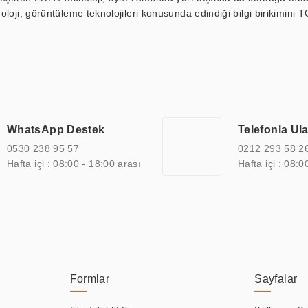
loji, görüntüleme teknolojileri konusunda edindiği bilgi birikimini T
ı durak ekranı, araç içi ekran, asansör ekranı, digital menüboard,
ar, kapı önü bilgi ekranları, panel PC, endüstriyel Panel PC, mini PC,
an görüntüleme sistemlerini de başarıyla projelendirme ve üretme kapa
çeşitli çözümler sunmaktadır. Bu kapsamda, akıllı bina, AVM, sinema, 
 bir sektöre özel ihtiyaçları anlamak ve karşılamak için özelleştiri
 kalite belgelerine ve sertifikalara sahip olup, etik değerlere bağlı
WhatsApp Destek
Telefonla Ul
zel çözümleri ile iş ortaklarının öne çıkmasına ve sürekli gelişimine k
0530 238 95 57
0212 293 58 2
Hafta içi : 08:00 - 18:00 arası
Hafta içi : 08:0
Formlar
Sayfalar