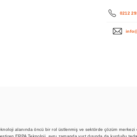
0212 29
info
eknoloji alanında öncü bir rol üstlenmiş ve sektörde çözüm merkezi ol
kleştiren ERPA Teknoloji, aynı zamanda yurt dışında da kurduğu tedar