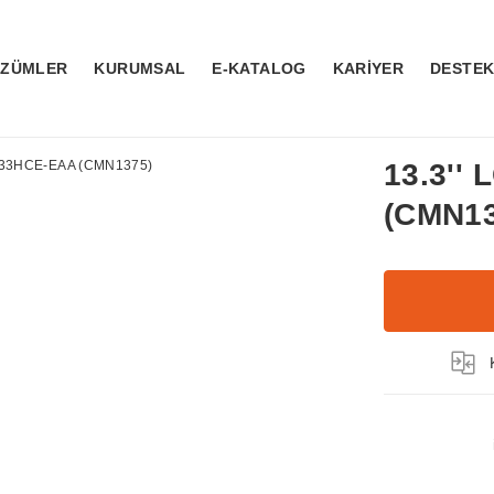
ÖZÜMLER
KURUMSAL
E-KATALOG
KARİYER
DESTE
13.3''
(CMN13