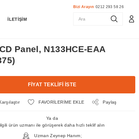
Bizi Arayın
0212 293 58 26
K
İLETİŞİM
 LCD Panel, N133HCE-EAA
75)
FİYAT TEKLİFİ İSTE
Karşılaştır
Paylaş
Ya da
ilgili ürün uzmanı ile görüşerek daha hızlı teklif alın
Uzman Zeynep Hanım;