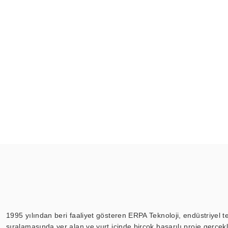
1995 yılından beri faaliyet gösteren ERPA Teknoloji, endüstriyel t
sıralamasında yer alan ve yurt içinde birçok başarılı proje gerçe