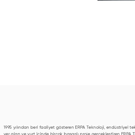
1995 yılından beri faaliyet gösteren ERPA Teknoloji, endüstriyel te
yer alan ve yurt içinde birçok başarılı proje gerçekleştiren ERPA