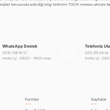
lojileri konusunda edindiği bilgi birikimini TOCHI markası altında 
n, asansör ekranı, digital menüboard, marin ekran, medikal ekran, s
el PC, endüstriyel Panel PC, mini PC, endüstriyel mini PC ve akıllı bi
de başarıyla projelendirme ve üretme kapasitesine de sahiptir.
çeşitli çözümler sunmaktadır. Bu kapsamda, akıllı bina, AVM, sinema, 
 bir sektöre özel ihtiyaçları anlamak ve karşılamak için özelleştiril
a kalite belgelerine ve sertifikalara sahip olup, etik değerlere bağl
WhatsApp Destek
Telefonla Ul
eknoloji, özel çözümleri ile iş ortaklarının öne çıkmasına ve sürekli g
0530 238 95 57
0212 293 58 26
Hafta içi : 08:00 - 18:00 arası
Hafta içi : 08:
Formlar
Sayfalar