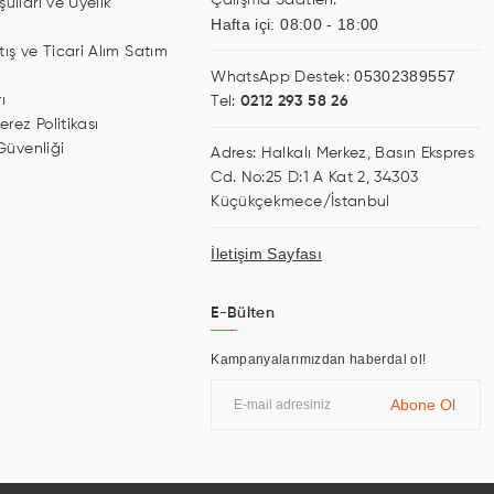
Çalışma Saatleri:
ulları ve Üyelik
Hafta içi: 08:00 - 18:00
tış ve Ticari Alım Satım
05302389557
WhatsApp Destek:
ı
Tel:
0212 293 58 26
erez Politikası
 Güvenliği
Adres: Halkalı Merkez, Basın Ekspres
Cd. No:25 D:1 A Kat 2, 34303
Küçükçekmece/İstanbul
İletişim Sayfası
E-Bülten
Kampanyalarımızdan haberdal ol!
Abone Ol