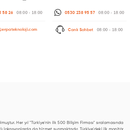
08:00 - 18:00
08:00 - 18:00
3 58 26
0530 238 95 57
08:00 - 18:00
@erpateknoloji.com
Canlı Sohbet
uştur. Her yıl "Türkiye'nin ilk 500 Bilişim Firması" sıralamasında
klı lokasyonlarda da hizmet sunmaktadır. Türkiye'deki ilk monitör