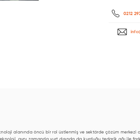
0212 29
info
knoloji alanında öncü bir rol üstlenmiş ve sektörde çözüm merkezi olm
 Teknoloji, aynı zamanda yurt dışında da kurduğu tedarik ağı ile far