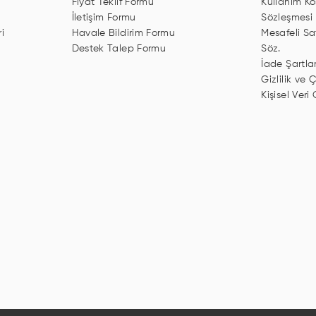
Fiyat Teklif Formu
Kullanım Koş
İletişim Formu
Sözleşmesi
i
Havale Bildirim Formu
Mesafeli Sa
Destek Talep Formu
Söz.
İade Şartlar
Gizlilik ve Ç
Kişisel Veri