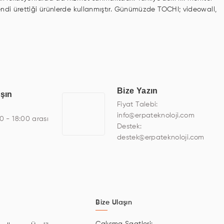
kendi ürettiği ürünlerde kullanmıştır. Günümüzde TOCHI; videowall,
avunma sanayi ekranı, ayna/TV ekranları, CNC ekranı, toplantı
na sistemleri gibi çözümleri 4.5" ile 110” boyutları arasında
finans, eğitim, havacılık, restoran, otel, mağaza, sağlık,
miş çözümler geliştirmek, ERPA Teknoloji'nin uzmanlık alanları
ı bir şekilde hareket etmektedir. Kaliteli ekipmanı, uzman
Bize Yazın
aşın
elişimine katkı sağlamaktadır.
Fiyat Talebi:
info@erpateknoloji.com
00 - 18:00 arası
Destek:
destek@erpateknoloji.com
Bize Ulaşın