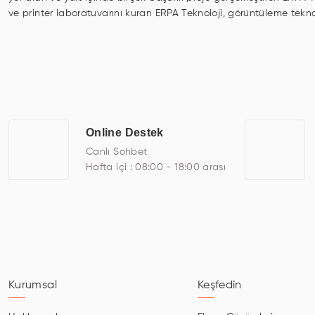
ve printer laboratuvarını kuran ERPA Teknoloji, görüntüleme tekno
digital signage, kiosk, totem, akıllı durak ekranı, araç içi ekra
odası ekranları, endüstriyel ekranlar, kapı önü bilgi ekranları, pan
üretebilirken, ayrıca standart dışı olan görüntüleme sistemlerini 
ERPA Teknoloji, geniş bir yelpazede sektörlerle işbirliği yaparak 
savunma sanayi ve ulaşım gibi farklı sektörlerle çalışmaktadır. Her
arasında yer almaktadır. ERPA Teknoloji, uluslararası standartlard
Online Destek
kadroları, yılların getirdiği bilgi ve tecrübe ile birleştiren ERPA T
Canlı Sohbet
Hafta içi : 08:00 - 18:00 arası
Kurumsal
Keşfedin