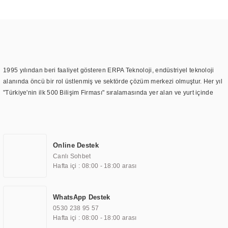
1995 yılından beri faaliyet gösteren ERPA Teknoloji, endüstriyel teknoloji
alanında öncü bir rol üstlenmiş ve sektörde çözüm merkezi olmuştur. Her yıl
"Türkiye'nin ilk 500 Bilişim Firması" sıralamasında yer alan ve yurt içinde
birçok başarılı proje gerçekleştiren ERPA Teknoloji, aynı zamanda yurt
dışında da kurduğu tedarik ağı ile farklı lokasyonlarda da hizmet
sunmaktadır. Türkiye'deki ilk monitör ve printer laboratuvarını kuran ERPA
Teknoloji, görüntüleme teknolojileri konusunda edindiği bilgi birikimini
Online Destek
TOCHI markası altında kendi ürettiği ürünlerde kullanmıştır. Günümüzde
Canlı Sohbet
TOCHI; videowall, digital signage, kiosk, totem, akıllı durak ekranı, araç içi
Hafta içi : 08:00 - 18:00 arası
ekran, asansör ekranı, digital menüboard, marin ekran, medikal ekran,
savunma sanayi ekranı, ayna/TV ekranları, CNC ekranı, toplantı odası
ekranları, endüstriyel ekranlar, kapı önü bilgi ekranları, panel PC,
WhatsApp Destek
endüstriyel Panel PC, mini PC, endüstriyel mini PC ve akıllı bina sistemleri
0530 238 95 57
gibi çözümleri 4.5" ile 110” boyutları arasında üretebilirken, ayrıca standart
Hafta içi : 08:00 - 18:00 arası
dışı olan görüntüleme sistemlerini de başarıyla projelendirme ve üretme