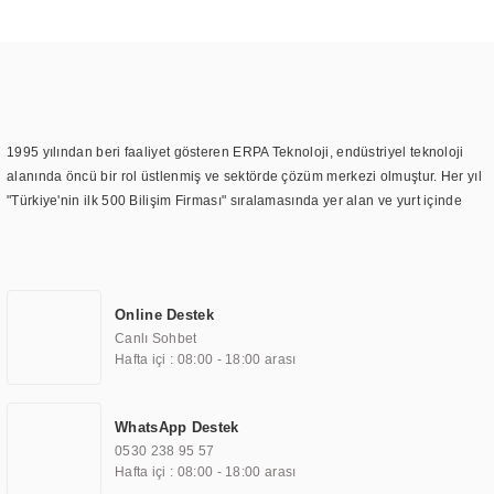
1995 yılından beri faaliyet gösteren ERPA Teknoloji, endüstriyel teknoloji
alanında öncü bir rol üstlenmiş ve sektörde çözüm merkezi olmuştur. Her yıl
"Türkiye'nin ilk 500 Bilişim Firması" sıralamasında yer alan ve yurt içinde
birçok başarılı proje gerçekleştiren ERPA Teknoloji, aynı zamanda yurt
dışında da kurduğu tedarik ağı ile farklı lokasyonlarda da hizmet
sunmaktadır. Türkiye'deki ilk monitör ve printer laboratuvarını kuran ERPA
Teknoloji, görüntüleme teknolojileri konusunda edindiği bilgi birikimini
Online Destek
TOCHI markası altında kendi ürettiği ürünlerde kullanmıştır. Günümüzde
Canlı Sohbet
TOCHI; videowall, digital signage, kiosk, totem, akıllı durak ekranı, araç içi
Hafta içi : 08:00 - 18:00 arası
ekran, asansör ekranı, digital menüboard, marin ekran, medikal ekran,
savunma sanayi ekranı, ayna/TV ekranları, CNC ekranı, toplantı odası
ekranları, endüstriyel ekranlar, kapı önü bilgi ekranları, panel PC,
WhatsApp Destek
endüstriyel Panel PC, mini PC, endüstriyel mini PC ve akıllı bina sistemleri
0530 238 95 57
gibi çözümleri 4.5" ile 110” boyutları arasında üretebilirken, ayrıca standart
Hafta içi : 08:00 - 18:00 arası
dışı olan görüntüleme sistemlerini de başarıyla projelendirme ve üretme