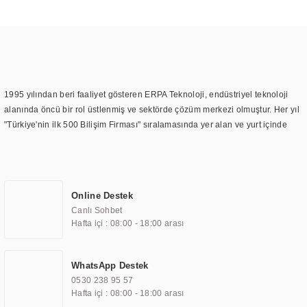
1995 yılından beri faaliyet gösteren ERPA Teknoloji, endüstriyel teknoloji
alanında öncü bir rol üstlenmiş ve sektörde çözüm merkezi olmuştur. Her yıl
"Türkiye'nin ilk 500 Bilişim Firması" sıralamasında yer alan ve yurt içinde
birçok başarılı proje gerçekleştiren ERPA Teknoloji, aynı zamanda yurt
dışında da kurduğu tedarik ağı ile farklı lokasyonlarda da hizmet
sunmaktadır. Türkiye'deki ilk monitör ve printer laboratuvarını kuran ERPA
Teknoloji, görüntüleme teknolojileri konusunda edindiği bilgi birikimini
Online Destek
TOCHI markası altında kendi ürettiği ürünlerde kullanmıştır. Günümüzde
Canlı Sohbet
TOCHI; videowall, digital signage, kiosk, totem, akıllı durak ekranı, araç içi
Hafta içi : 08:00 - 18:00 arası
ekran, asansör ekranı, digital menüboard, marin ekran, medikal ekran,
savunma sanayi ekranı, ayna/TV ekranları, CNC ekranı, toplantı odası
ekranları, endüstriyel ekranlar, kapı önü bilgi ekranları, panel PC,
WhatsApp Destek
endüstriyel Panel PC, mini PC, endüstriyel mini PC ve akıllı bina sistemleri
0530 238 95 57
gibi çözümleri 4.5" ile 110” boyutları arasında üretebilirken, ayrıca standart
Hafta içi : 08:00 - 18:00 arası
dışı olan görüntüleme sistemlerini de başarıyla projelendirme ve üretme