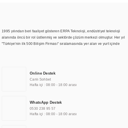
1995 yılından beri faaliyet gösteren ERPA Teknoloji, endüstriyel teknoloji
alanında öncü bir rol üstlenmiş ve sektörde çözüm merkezi olmuştur. Her yıl
"Türkiye'nin ilk 500 Bilişim Firması" sıralamasında yer alan ve yurt içinde
birçok başarılı proje gerçekleştiren ERPA Teknoloji, aynı zamanda yurt
dışında da kurduğu tedarik ağı ile farklı lokasyonlarda da hizmet
sunmaktadır. Türkiye'deki ilk monitör ve printer laboratuvarını kuran ERPA
Teknoloji, görüntüleme teknolojileri konusunda edindiği bilgi birikimini
Online Destek
TOCHI markası altında kendi ürettiği ürünlerde kullanmıştır. Günümüzde
Canlı Sohbet
TOCHI; videowall, digital signage, kiosk, totem, akıllı durak ekranı, araç içi
Hafta içi : 08:00 - 18:00 arası
ekran, asansör ekranı, digital menüboard, marin ekran, medikal ekran,
savunma sanayi ekranı, ayna/TV ekranları, CNC ekranı, toplantı odası
ekranları, endüstriyel ekranlar, kapı önü bilgi ekranları, panel PC,
WhatsApp Destek
endüstriyel Panel PC, mini PC, endüstriyel mini PC ve akıllı bina sistemleri
0530 238 95 57
gibi çözümleri 4.5" ile 110” boyutları arasında üretebilirken, ayrıca standart
Hafta içi : 08:00 - 18:00 arası
dışı olan görüntüleme sistemlerini de başarıyla projelendirme ve üretme
kapasitesine de sahiptir.