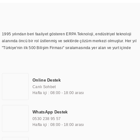
1995 yılından beri faaliyet gösteren ERPA Teknoloji, endüstriyel teknoloji
alanında öncü bir rol üstlenmiş ve sektörde çözüm merkezi olmuştur. Her yıl
"Türkiye'nin ilk 500 Bilişim Firması" sıralamasında yer alan ve yurt içinde
birçok başarılı proje gerçekleştiren ERPA Teknoloji, aynı zamanda yurt
dışında da kurduğu tedarik ağı ile farklı lokasyonlarda da hizmet
sunmaktadır. Türkiye'deki ilk monitör ve printer laboratuvarını kuran ERPA
Teknoloji, görüntüleme teknolojileri konusunda edindiği bilgi birikimini
Online Destek
TOCHI markası altında kendi ürettiği ürünlerde kullanmıştır. Günümüzde
Canlı Sohbet
TOCHI; videowall, digital signage, kiosk, totem, akıllı durak ekranı, araç içi
Hafta içi : 08:00 - 18:00 arası
ekran, asansör ekranı, digital menüboard, marin ekran, medikal ekran,
savunma sanayi ekranı, ayna/TV ekranları, CNC ekranı, toplantı odası
ekranları, endüstriyel ekranlar, kapı önü bilgi ekranları, panel PC,
WhatsApp Destek
endüstriyel Panel PC, mini PC, endüstriyel mini PC ve akıllı bina sistemleri
0530 238 95 57
gibi çözümleri 4.5" ile 110” boyutları arasında üretebilirken, ayrıca standart
Hafta içi : 08:00 - 18:00 arası
dışı olan görüntüleme sistemlerini de başarıyla projelendirme ve üretme
kapasitesine de sahiptir.