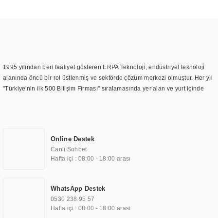
1995 yılından beri faaliyet gösteren ERPA Teknoloji, endüstriyel teknoloji
alanında öncü bir rol üstlenmiş ve sektörde çözüm merkezi olmuştur. Her yıl
"Türkiye'nin ilk 500 Bilişim Firması" sıralamasında yer alan ve yurt içinde
birçok başarılı proje gerçekleştiren ERPA Teknoloji, aynı zamanda yurt
dışında da kurduğu tedarik ağı ile farklı lokasyonlarda da hizmet
sunmaktadır. Türkiye'deki ilk monitör ve printer laboratuvarını kuran ERPA
Teknoloji, görüntüleme teknolojileri konusunda edindiği bilgi birikimini
Online Destek
TOCHI markası altında kendi ürettiği ürünlerde kullanmıştır. Günümüzde
Canlı Sohbet
TOCHI; videowall, digital signage, kiosk, totem, akıllı durak ekranı, araç içi
Hafta içi : 08:00 - 18:00 arası
ekran, asansör ekranı, digital menüboard, marin ekran, medikal ekran,
savunma sanayi ekranı, ayna/TV ekranları, CNC ekranı, toplantı odası
ekranları, endüstriyel ekranlar, kapı önü bilgi ekranları, panel PC,
WhatsApp Destek
endüstriyel Panel PC, mini PC, endüstriyel mini PC ve akıllı bina sistemleri
0530 238 95 57
gibi çözümleri 4.5" ile 110” boyutları arasında üretebilirken, ayrıca standart
Hafta içi : 08:00 - 18:00 arası
dışı olan görüntüleme sistemlerini de başarıyla projelendirme ve üretme