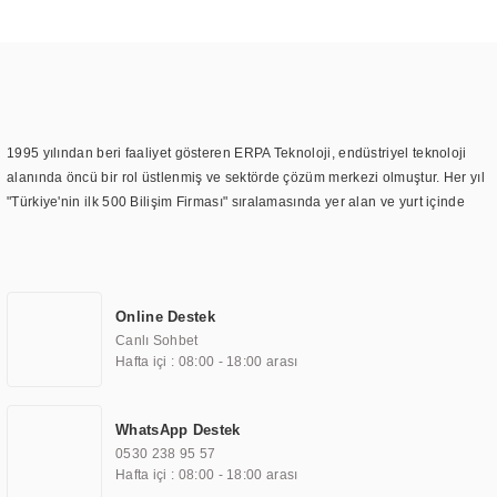
1995 yılından beri faaliyet gösteren ERPA Teknoloji, endüstriyel teknoloji
alanında öncü bir rol üstlenmiş ve sektörde çözüm merkezi olmuştur. Her yıl
"Türkiye'nin ilk 500 Bilişim Firması" sıralamasında yer alan ve yurt içinde
birçok başarılı proje gerçekleştiren ERPA Teknoloji, aynı zamanda yurt
dışında da kurduğu tedarik ağı ile farklı lokasyonlarda da hizmet
sunmaktadır. Türkiye'deki ilk monitör ve printer laboratuvarını kuran ERPA
Teknoloji, görüntüleme teknolojileri konusunda edindiği bilgi birikimini
Online Destek
TOCHI markası altında kendi ürettiği ürünlerde kullanmıştır. Günümüzde
Canlı Sohbet
TOCHI; videowall, digital signage, kiosk, totem, akıllı durak ekranı, araç içi
Hafta içi : 08:00 - 18:00 arası
ekran, asansör ekranı, digital menüboard, marin ekran, medikal ekran,
savunma sanayi ekranı, ayna/TV ekranları, CNC ekranı, toplantı odası
ekranları, endüstriyel ekranlar, kapı önü bilgi ekranları, panel PC,
WhatsApp Destek
endüstriyel Panel PC, mini PC, endüstriyel mini PC ve akıllı bina sistemleri
0530 238 95 57
gibi çözümleri 4.5" ile 110” boyutları arasında üretebilirken, ayrıca standart
Hafta içi : 08:00 - 18:00 arası
dışı olan görüntüleme sistemlerini de başarıyla projelendirme ve üretme