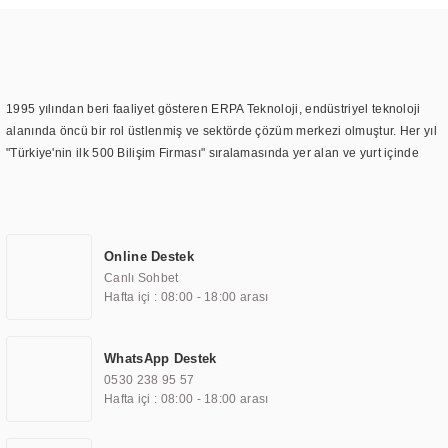
1995 yılından beri faaliyet gösteren ERPA Teknoloji, endüstriyel teknoloji
alanında öncü bir rol üstlenmiş ve sektörde çözüm merkezi olmuştur. Her yıl
"Türkiye'nin ilk 500 Bilişim Firması" sıralamasında yer alan ve yurt içinde
birçok başarılı proje gerçekleştiren ERPA Teknoloji, aynı zamanda yurt
dışında da kurduğu tedarik ağı ile farklı lokasyonlarda da hizmet
sunmaktadır. Türkiye'deki ilk monitör ve printer laboratuvarını kuran ERPA
Teknoloji, görüntüleme teknolojileri konusunda edindiği bilgi birikimini
Online Destek
TOCHI markası altında kendi ürettiği ürünlerde kullanmıştır. Günümüzde
Canlı Sohbet
TOCHI; videowall, digital signage, kiosk, totem, akıllı durak ekranı, araç içi
Hafta içi : 08:00 - 18:00 arası
ekran, asansör ekranı, digital menüboard, marin ekran, medikal ekran,
savunma sanayi ekranı, ayna/TV ekranları, CNC ekranı, toplantı odası
ekranları, endüstriyel ekranlar, kapı önü bilgi ekranları, panel PC,
WhatsApp Destek
endüstriyel Panel PC, mini PC, endüstriyel mini PC ve akıllı bina sistemleri
0530 238 95 57
gibi çözümleri 4.5" ile 110” boyutları arasında üretebilirken, ayrıca standart
Hafta içi : 08:00 - 18:00 arası
dışı olan görüntüleme sistemlerini de başarıyla projelendirme ve üretme
kapasitesine de sahiptir.