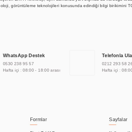
loji, görüntüleme teknolojileri konusunda edindiği bilgi birikimini T
ı durak ekranı, araç içi ekran, asansör ekranı, digital menüboard,
ar, kapı önü bilgi ekranları, panel PC, endüstriyel Panel PC, mini PC,
an görüntüleme sistemlerini de başarıyla projelendirme ve üretme kapa
çeşitli çözümler sunmaktadır. Bu kapsamda, akıllı bina, AVM, sinema, 
 bir sektöre özel ihtiyaçları anlamak ve karşılamak için özelleştiri
 kalite belgelerine ve sertifikalara sahip olup, etik değerlere bağlı
WhatsApp Destek
Telefonla Ul
zel çözümleri ile iş ortaklarının öne çıkmasına ve sürekli gelişimine k
0530 238 95 57
0212 293 58 2
Hafta içi : 08:00 - 18:00 arası
Hafta içi : 08:0
Formlar
Sayfalar