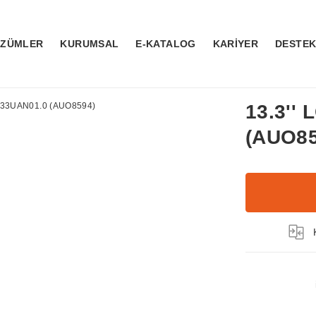
ÖZÜMLER
KURUMSAL
E-KATALOG
KARİYER
DESTE
13.3''
(AUO85