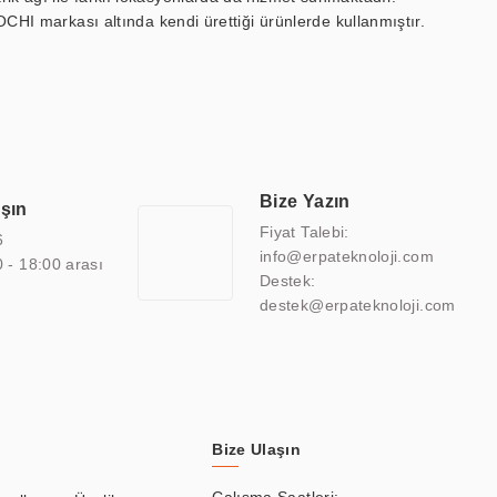
OCHI markası altında kendi ürettiği ürünlerde kullanmıştır.
 marin ekran, medikal ekran, savunma sanayi ekranı, ayna/TV
 endüstriyel mini PC ve akıllı bina sistemleri gibi çözümleri 4.5"
sitesine de sahiptir.
finans, eğitim, havacılık, restoran, otel, mağaza, sağlık,
lmiş çözümler geliştirmek, ERPA Teknoloji'nin uzmanlık alanları
 bir şekilde hareket etmektedir. Kaliteli ekipmanı, uzman kadroları,
Bize Yazın
aşın
atkı sağlamaktadır.
Fiyat Talebi:
6
info@erpateknoloji.com
0 - 18:00 arası
Destek:
destek@erpateknoloji.com
Bize Ulaşın