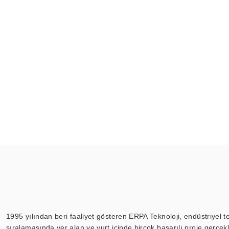
1995 yılından beri faaliyet gösteren ERPA Teknoloji, endüstriyel t
sıralamasında yer alan ve yurt içinde birçok başarılı proje gerçe