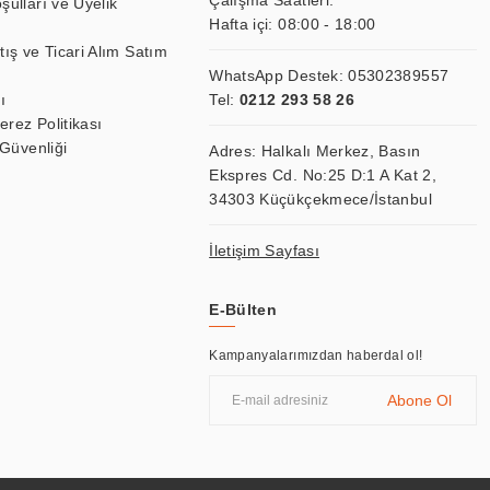
Çalışma Saatleri:
şulları ve Üyelik
Hafta içi: 08:00 - 18:00
tış ve Ticari Alım Satım
WhatsApp Destek:
05302389557
ı
Tel:
0212 293 58 26
Çerez Politikası
 Güvenliği
Adres: Halkalı Merkez, Basın
Ekspres Cd. No:25 D:1 A Kat 2,
34303 Küçükçekmece/İstanbul
İletişim Sayfası
E-Bülten
Kampanyalarımızdan haberdal ol!
Abone Ol