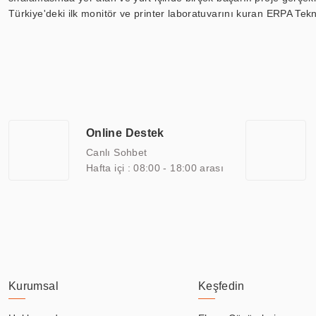
Türkiye'deki ilk monitör ve printer laboratuvarını kuran ERPA Tekno
Günümüzde TOCHI; videowall, digital signage, kiosk, totem, akıll
ekranları, CNC ekranı, toplantı odası ekranları, endüstriyel ekranl
ile 110” boyutları arasında üretebilirken, ayrıca standart dışı ol
ERPA Teknoloji, geniş bir yelpazede sektörlerle işbirliği yaparak 
savunma sanayi ve ulaşım gibi farklı sektörlerle çalışmaktadır. Her
arasında yer almaktadır. ERPA Teknoloji, uluslararası standartlarda
Online Destek
yılların getirdiği bilgi ve tecrübe ile birleştiren ERPA Teknoloji, ö
Canlı Sohbet
Hafta içi : 08:00 - 18:00 arası
Kurumsal
Keşfedin