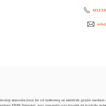
0212 29
info
eknoloji alanında öncü bir rol üstlenmiş ve sektörde çözüm merkezi ol
kleştiren ERPA Teknoloji, aynı zamanda yurt dışında da kurduğu tedar