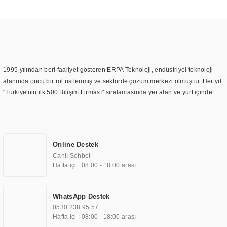
1995 yılından beri faaliyet gösteren ERPA Teknoloji, endüstriyel teknoloji
alanında öncü bir rol üstlenmiş ve sektörde çözüm merkezi olmuştur. Her yıl
"Türkiye'nin ilk 500 Bilişim Firması" sıralamasında yer alan ve yurt içinde
birçok başarılı proje gerçekleştiren ERPA Teknoloji, aynı zamanda yurt
dışında da kurduğu tedarik ağı ile farklı lokasyonlarda da hizmet
sunmaktadır. Türkiye'deki ilk monitör ve printer laboratuvarını kuran ERPA
Teknoloji, görüntüleme teknolojileri konusunda edindiği bilgi birikimini
Online Destek
TOCHI markası altında kendi ürettiği ürünlerde kullanmıştır. Günümüzde
Canlı Sohbet
TOCHI; videowall, digital signage, kiosk, totem, akıllı durak ekranı, araç içi
Hafta içi : 08:00 - 18:00 arası
ekran, asansör ekranı, digital menüboard, marin ekran, medikal ekran,
savunma sanayi ekranı, ayna/TV ekranları, CNC ekranı, toplantı odası
ekranları, endüstriyel ekranlar, kapı önü bilgi ekranları, panel PC,
WhatsApp Destek
endüstriyel Panel PC, mini PC, endüstriyel mini PC ve akıllı bina sistemleri
0530 238 95 57
gibi çözümleri 4.5" ile 110” boyutları arasında üretebilirken, ayrıca standart
Hafta içi : 08:00 - 18:00 arası
dışı olan görüntüleme sistemlerini de başarıyla projelendirme ve üretme