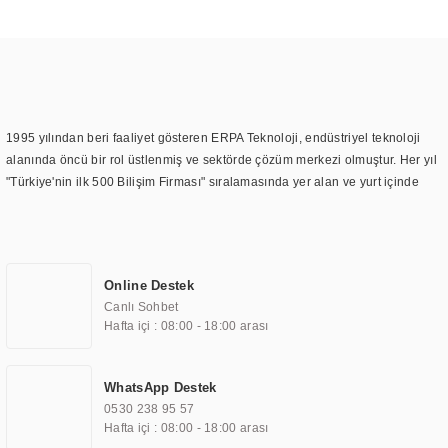
1995 yılından beri faaliyet gösteren ERPA Teknoloji, endüstriyel teknoloji
alanında öncü bir rol üstlenmiş ve sektörde çözüm merkezi olmuştur. Her yıl
"Türkiye'nin ilk 500 Bilişim Firması" sıralamasında yer alan ve yurt içinde
birçok başarılı proje gerçekleştiren ERPA Teknoloji, aynı zamanda yurt
dışında da kurduğu tedarik ağı ile farklı lokasyonlarda da hizmet
sunmaktadır. Türkiye'deki ilk monitör ve printer laboratuvarını kuran ERPA
Teknoloji, görüntüleme teknolojileri konusunda edindiği bilgi birikimini
Online Destek
TOCHI markası altında kendi ürettiği ürünlerde kullanmıştır. Günümüzde
Canlı Sohbet
TOCHI; videowall, digital signage, kiosk, totem, akıllı durak ekranı, araç içi
Hafta içi : 08:00 - 18:00 arası
ekran, asansör ekranı, digital menüboard, marin ekran, medikal ekran,
savunma sanayi ekranı, ayna/TV ekranları, CNC ekranı, toplantı odası
ekranları, endüstriyel ekranlar, kapı önü bilgi ekranları, panel PC,
WhatsApp Destek
endüstriyel Panel PC, mini PC, endüstriyel mini PC ve akıllı bina sistemleri
0530 238 95 57
gibi çözümleri 4.5" ile 110” boyutları arasında üretebilirken, ayrıca standart
Hafta içi : 08:00 - 18:00 arası
dışı olan görüntüleme sistemlerini de başarıyla projelendirme ve üretme