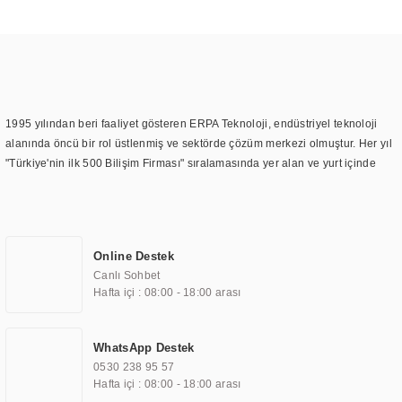
1995 yılından beri faaliyet gösteren ERPA Teknoloji, endüstriyel teknoloji
alanında öncü bir rol üstlenmiş ve sektörde çözüm merkezi olmuştur. Her yıl
"Türkiye'nin ilk 500 Bilişim Firması" sıralamasında yer alan ve yurt içinde
birçok başarılı proje gerçekleştiren ERPA Teknoloji, aynı zamanda yurt
dışında da kurduğu tedarik ağı ile farklı lokasyonlarda da hizmet
sunmaktadır. Türkiye'deki ilk monitör ve printer laboratuvarını kuran ERPA
Teknoloji, görüntüleme teknolojileri konusunda edindiği bilgi birikimini
Online Destek
TOCHI markası altında kendi ürettiği ürünlerde kullanmıştır. Günümüzde
Canlı Sohbet
TOCHI; videowall, digital signage, kiosk, totem, akıllı durak ekranı, araç içi
Hafta içi : 08:00 - 18:00 arası
ekran, asansör ekranı, digital menüboard, marin ekran, medikal ekran,
savunma sanayi ekranı, ayna/TV ekranları, CNC ekranı, toplantı odası
ekranları, endüstriyel ekranlar, kapı önü bilgi ekranları, panel PC,
WhatsApp Destek
endüstriyel Panel PC, mini PC, endüstriyel mini PC ve akıllı bina sistemleri
0530 238 95 57
gibi çözümleri 4.5" ile 110” boyutları arasında üretebilirken, ayrıca standart
Hafta içi : 08:00 - 18:00 arası
dışı olan görüntüleme sistemlerini de başarıyla projelendirme ve üretme