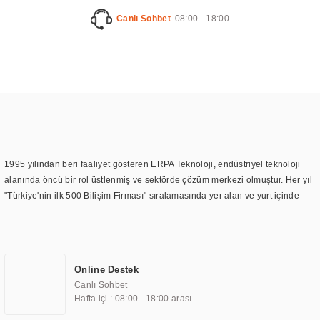
Canlı Sohbet
08:00 - 18:00
 Ekran
nage
1995 yılından beri faaliyet gösteren ERPA Teknoloji, endüstriyel teknoloji
alanında öncü bir rol üstlenmiş ve sektörde çözüm merkezi olmuştur. Her yıl
"Türkiye'nin ilk 500 Bilişim Firması" sıralamasında yer alan ve yurt içinde
birçok başarılı proje gerçekleştiren ERPA Teknoloji, aynı zamanda yurt
dışında da kurduğu tedarik ağı ile farklı lokasyonlarda da hizmet
sunmaktadır. Türkiye'deki ilk monitör ve printer laboratuvarını kuran ERPA
Teknoloji, görüntüleme teknolojileri konusunda edindiği bilgi birikimini
Online Destek
TOCHI markası altında kendi ürettiği ürünlerde kullanmıştır. Günümüzde
Canlı Sohbet
TOCHI; videowall, digital signage, kiosk, totem, akıllı durak ekranı, araç içi
Hafta içi : 08:00 - 18:00 arası
ekran, asansör ekranı, digital menüboard, marin ekran, medikal ekran,