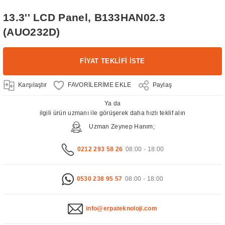
 Sektörü
13.3'' LCD Panel, B133HAN02.3
kranları
(AUO232D)
üntüleme Sistemleri
FİYAT TEKLİFİ İSTE
i
Karşılaştır
Paylaş
an Çözümleri Turizm ve Otelcilik
Ya da
ilgili ürün uzmanı ile görüşerek daha hızlı teklif alın
splay Systems
a Ekran
Uzman Zeynep Hanım;
 Ekranları
0212 293 58 26
08:00 - 18:00
kranları
0530 238 95 57
08:00 - 18:00
info@erpateknoloji.com