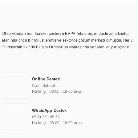
1995 yılından beri faaliyet gösteren ERPA Teknoloji, endüstriyel teknoloji
alanında öncü bir rol üstlenmiş ve sektörde çözüm merkezi olmuştur. Her yıl
"Türkiye'nin ilk 500 Bilişim Firması" sıralamasında yer alan ve yurt içinde
birçok başarılı proje gerçekleştiren ERPA Teknoloji, aynı zamanda yurt
dışında da kurduğu tedarik ağı ile farklı lokasyonlarda da hizmet
sunmaktadır. Türkiye'deki ilk monitör ve printer laboratuvarını kuran ERPA
Teknoloji, görüntüleme teknolojileri konusunda edindiği bilgi birikimini
Online Destek
TOCHI markası altında kendi ürettiği ürünlerde kullanmıştır. Günümüzde
Canlı Sohbet
TOCHI; videowall, digital signage, kiosk, totem, akıllı durak ekranı, araç içi
Hafta içi : 08:00 - 18:00 arası
ekran, asansör ekranı, digital menüboard, marin ekran, medikal ekran,
savunma sanayi ekranı, ayna/TV ekranları, CNC ekranı, toplantı odası
ekranları, endüstriyel ekranlar, kapı önü bilgi ekranları, panel PC,
WhatsApp Destek
endüstriyel Panel PC, mini PC, endüstriyel mini PC ve akıllı bina sistemleri
0530 238 95 57
gibi çözümleri 4.5" ile 110” boyutları arasında üretebilirken, ayrıca standart
Hafta içi : 08:00 - 18:00 arası
dışı olan görüntüleme sistemlerini de başarıyla projelendirme ve üretme
kapasitesine de sahiptir.