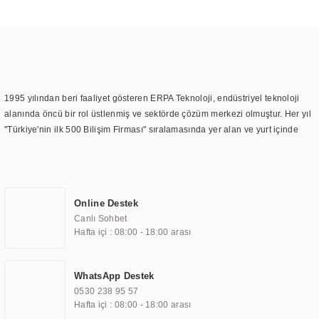
1995 yılından beri faaliyet gösteren ERPA Teknoloji, endüstriyel teknoloji
alanında öncü bir rol üstlenmiş ve sektörde çözüm merkezi olmuştur. Her yıl
"Türkiye'nin ilk 500 Bilişim Firması" sıralamasında yer alan ve yurt içinde
birçok başarılı proje gerçekleştiren ERPA Teknoloji, aynı zamanda yurt
dışında da kurduğu tedarik ağı ile farklı lokasyonlarda da hizmet
sunmaktadır. Türkiye'deki ilk monitör ve printer laboratuvarını kuran ERPA
Teknoloji, görüntüleme teknolojileri konusunda edindiği bilgi birikimini
Online Destek
TOCHI markası altında kendi ürettiği ürünlerde kullanmıştır. Günümüzde
Canlı Sohbet
TOCHI; videowall, digital signage, kiosk, totem, akıllı durak ekranı, araç içi
Hafta içi : 08:00 - 18:00 arası
ekran, asansör ekranı, digital menüboard, marin ekran, medikal ekran,
savunma sanayi ekranı, ayna/TV ekranları, CNC ekranı, toplantı odası
ekranları, endüstriyel ekranlar, kapı önü bilgi ekranları, panel PC,
WhatsApp Destek
endüstriyel Panel PC, mini PC, endüstriyel mini PC ve akıllı bina sistemleri
0530 238 95 57
gibi çözümleri 4.5" ile 110” boyutları arasında üretebilirken, ayrıca standart
Hafta içi : 08:00 - 18:00 arası
dışı olan görüntüleme sistemlerini de başarıyla projelendirme ve üretme