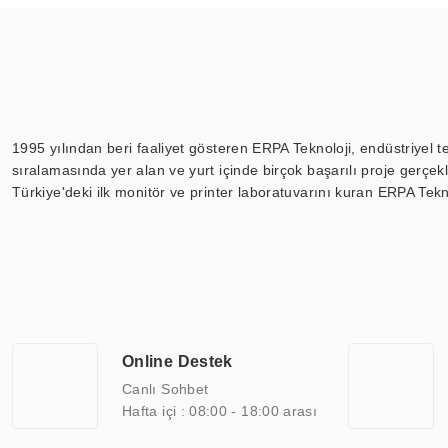
1995 yılından beri faaliyet gösteren ERPA Teknoloji, endüstriyel t
sıralamasında yer alan ve yurt içinde birçok başarılı proje gerçe
Türkiye'deki ilk monitör ve printer laboratuvarını kuran ERPA Tekno
Günümüzde TOCHI; videowall, digital signage, kiosk, totem, akıll
ekranları, CNC ekranı, toplantı odası ekranları, endüstriyel ekranl
ile 110” boyutları arasında üretebilirken, ayrıca standart dışı ol
ERPA Teknoloji, geniş bir yelpazede sektörlerle işbirliği yaparak 
savunma sanayi ve ulaşım gibi farklı sektörlerle çalışmaktadır. Her
arasında yer almaktadır. ERPA Teknoloji, uluslararası standartlarda
Online Destek
yılların getirdiği bilgi ve tecrübe ile birleştiren ERPA Teknoloji, ö
Canlı Sohbet
Hafta içi : 08:00 - 18:00 arası