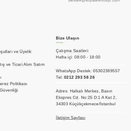
destek@erpateknoloji.com
Bize Ulaşın
Çalışma Saatleri:
şulları ve Üyelik
Hafta içi: 08:00 - 18:00
tış ve Ticari Alım Satım
WhatsApp Destek:
05302389557
ı
Tel:
0212 293 58 26
Çerez Politikası
 Güvenliği
Adres: Halkalı Merkez, Basın
Ekspres Cd. No:25 D:1 A Kat 2,
34303 Küçükçekmece/İstanbul
İletişim Sayfası