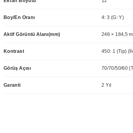
Ekran Boyutu
12"
Boy/En Oranı
4: 3 (G: Y)
Aktif Görüntü Alanı(mm)
246 × 184,5 
Kontrast
450: 1 (Tip) (İl
Görüş Açısı
70/70/50/60 (
Garanti
2 Yıl