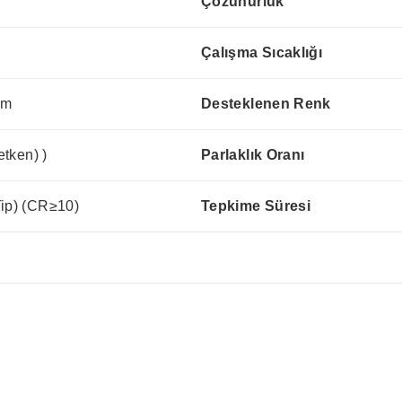
Çözünürlük
Çalışma Sıcaklığı
mm
Desteklenen Renk
etken) )
Parlaklık Oranı
Tip) (CR≥10)
Tepkime Süresi