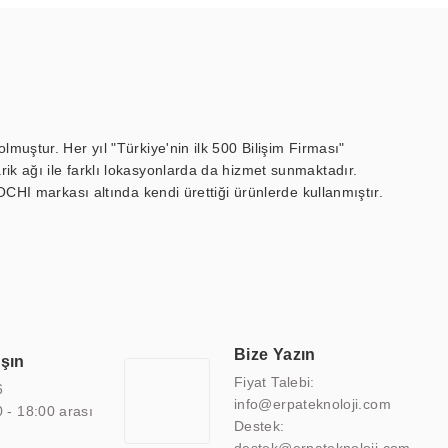
muştur. Her yıl "Türkiye'nin ilk 500 Bilişim Firması"
ik ağı ile farklı lokasyonlarda da hizmet sunmaktadır.
OCHI markası altında kendi ürettiği ürünlerde kullanmıştır.
 marin ekran, medikal ekran, savunma sanayi ekranı, ayna/TV
 endüstriyel mini PC ve akıllı bina sistemleri gibi çözümleri 4.5"
sitesine de sahiptir.
finans, eğitim, havacılık, restoran, otel, mağaza, sağlık,
lmiş çözümler geliştirmek, ERPA Teknoloji'nin uzmanlık alanları
 bir şekilde hareket etmektedir. Kaliteli ekipmanı, uzman kadroları,
Bize Yazın
aşın
atkı sağlamaktadır.
Fiyat Talebi:
6
info@erpateknoloji.com
0 - 18:00 arası
Destek: