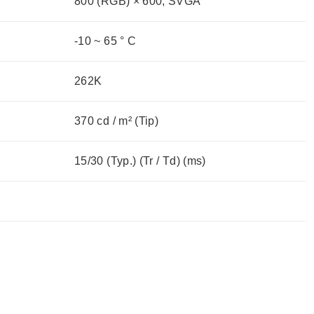
800 (RGB) × 600, SVGA
-10 ~ 65 ° C
262K
370 cd / m² (Tip)
15/30 (Typ.) (Tr / Td) (ms)