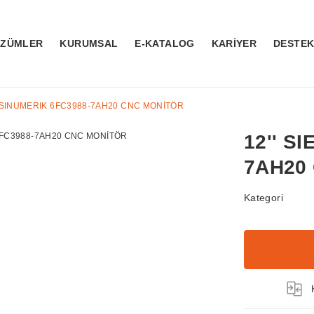
ÖZÜMLER
KURUMSAL
E-KATALOG
KARİYER
DESTE
S SINUMERIK 6FC3988-7AH20 CNC MONİTÖR
12'' S
7AH20
Kategori