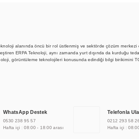
eknoloji alanında öncü bir rol üstlenmiş ve sektörde çözüm merkezi ol
kleştiren ERPA Teknoloji, aynı zamanda yurt dışında da kurduğu tedar
loji, görüntüleme teknolojileri konusunda edindiği bilgi birikimini T
ı durak ekranı, araç içi ekran, asansör ekranı, digital menüboard,
ar, kapı önü bilgi ekranları, panel PC, endüstriyel Panel PC, mini PC,
an görüntüleme sistemlerini de başarıyla projelendirme ve üretme kapa
çeşitli çözümler sunmaktadır. Bu kapsamda, akıllı bina, AVM, sinema, 
 bir sektöre özel ihtiyaçları anlamak ve karşılamak için özelleştiri
 kalite belgelerine ve sertifikalara sahip olup, etik değerlere bağlı
WhatsApp Destek
Telefonla Ul
zel çözümleri ile iş ortaklarının öne çıkmasına ve sürekli gelişimine k
0530 238 95 57
0212 293 58 2
Hafta içi : 08:00 - 18:00 arası
Hafta içi : 08:0