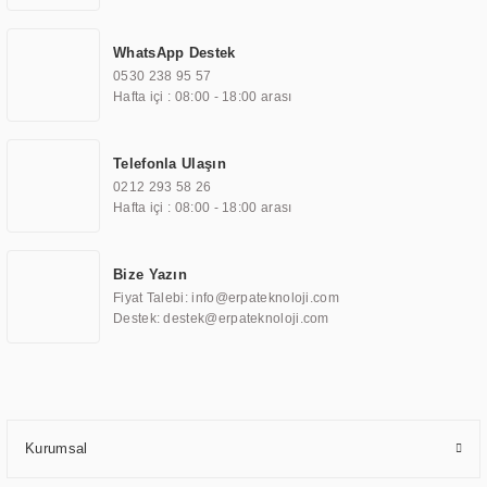
savunma sanayi ekranı, ayna/TV ekranları, CNC ekranı, toplantı odası
ekranları, endüstriyel ekranlar, kapı önü bilgi ekranları, panel PC,
WhatsApp Destek
endüstriyel Panel PC, mini PC, endüstriyel mini PC ve akıllı bina sistemleri
0530 238 95 57
gibi çözümleri 4.5" ile 110” boyutları arasında üretebilirken, ayrıca standart
Hafta içi : 08:00 - 18:00 arası
dışı olan görüntüleme sistemlerini de başarıyla projelendirme ve üretme
kapasitesine de sahiptir.
Telefonla Ulaşın
0212 293 58 26
ERPA Teknoloji, geniş bir yelpazede sektörlerle işbirliği yaparak çeşitli
Hafta içi : 08:00 - 18:00 arası
çözümler sunmaktadır. Bu kapsamda, akıllı bina, AVM, sinema, finans,
eğitim, havacılık, restoran, otel, mağaza, sağlık, savunma sanayi ve ulaşım
gibi farklı sektörlerle çalışmaktadır. Her bir sektöre özel ihtiyaçları anlamak
Bize Yazın
ve karşılamak için özelleştirilmiş çözümler geliştirmek, ERPA Teknoloji'nin
Fiyat Talebi: info@erpateknoloji.com
uzmanlık alanları arasında yer almaktadır. ERPA Teknoloji, uluslararası
Destek: destek@erpateknoloji.com
standartlarda kalite belgelerine ve sertifikalara sahip olup, etik değerlere
bağlı bir şekilde hareket etmektedir. Kaliteli ekipmanı, uzman kadroları,
yılların getirdiği bilgi ve tecrübe ile birleştiren ERPA Teknoloji, özel
çözümleri ile iş ortaklarının öne çıkmasına ve sürekli gelişimine katkı
sağlamaktadır.
Kurumsal