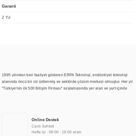
Garanti
2 Yıl
1995 yılından beri faaliyet gösteren ERPA Teknoloji, endüstriyel teknoloji
alanında öncü bir rol üstlenmiş ve sektörde çözüm merkezi olmuştur. Her yıl
"Türkiye'nin ilk 500 Bilişim Firması" sıralamasında yer alan ve yurt içinde
birçok başarılı proje gerçekleştiren ERPA Teknoloji, aynı zamanda yurt
dışında da kurduğu tedarik ağı ile farklı lokasyonlarda da hizmet
sunmaktadır. Türkiye'deki ilk monitör ve printer laboratuvarını kuran ERPA
Teknoloji, görüntüleme teknolojileri konusunda edindiği bilgi birikimini
Online Destek
TOCHI markası altında kendi ürettiği ürünlerde kullanmıştır. Günümüzde
Canlı Sohbet
TOCHI; videowall, digital signage, kiosk, totem, akıllı durak ekranı, araç içi
Hafta içi : 08:00 - 18:00 arası
ekran, asansör ekranı, digital menüboard, marin ekran, medikal ekran,