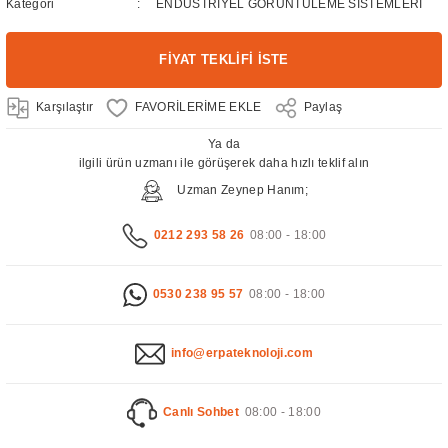
Kategori
ENDÜSTRİYEL GÖRÜNTÜLEME SİSTEMLERİ
FİYAT TEKLİFİ İSTE
Karşılaştır
Paylaş
Ya da
ilgili ürün uzmanı ile görüşerek daha hızlı teklif alın
Uzman Zeynep Hanım;
0212 293 58 26
08:00 - 18:00
0530 238 95 57
08:00 - 18:00
info@erpateknoloji.com
Canlı Sohbet
08:00 - 18:00