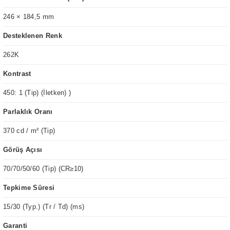
246 × 184,5 mm
Desteklenen Renk
262K
Kontrast
450: 1 (Tip) (İletken) )
Parlaklık Oranı
370 cd / m² (Tip)
Görüş Açısı
70/70/50/60 (Tip) (CR≥10)
Tepkime Süresi
15/30 (Typ.) (Tr / Td) (ms)
Garanti