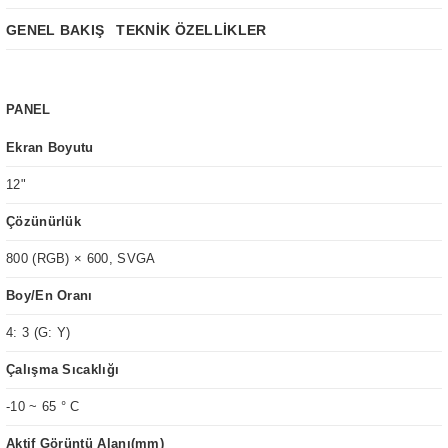
GENEL BAKIŞ
TEKNİK ÖZELLİKLER
PANEL
Ekran Boyutu
12"
Çözünürlük
800 (RGB) × 600, SVGA
Boy/En Oranı
4: 3 (G: Y)
Çalışma Sıcaklığı
-10 ~ 65 ° C
Aktif Görüntü Alanı(mm)