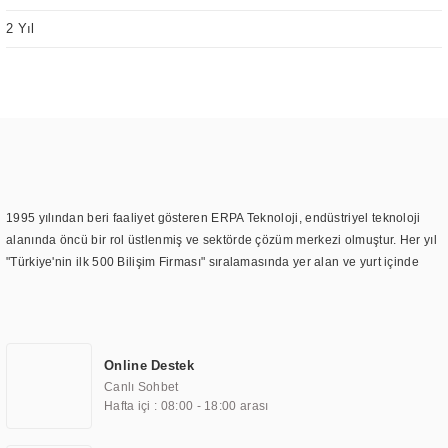
2 Yıl
1995 yılından beri faaliyet gösteren ERPA Teknoloji, endüstriyel teknoloji
alanında öncü bir rol üstlenmiş ve sektörde çözüm merkezi olmuştur. Her yıl
"Türkiye'nin ilk 500 Bilişim Firması" sıralamasında yer alan ve yurt içinde
birçok başarılı proje gerçekleştiren ERPA Teknoloji, aynı zamanda yurt
dışında da kurduğu tedarik ağı ile farklı lokasyonlarda da hizmet
sunmaktadır. Türkiye'deki ilk monitör ve printer laboratuvarını kuran ERPA
Teknoloji, görüntüleme teknolojileri konusunda edindiği bilgi birikimini
Online Destek
TOCHI markası altında kendi ürettiği ürünlerde kullanmıştır. Günümüzde
Canlı Sohbet
TOCHI; videowall, digital signage, kiosk, totem, akıllı durak ekranı, araç içi
Hafta içi : 08:00 - 18:00 arası
ekran, asansör ekranı, digital menüboard, marin ekran, medikal ekran,
savunma sanayi ekranı, ayna/TV ekranları, CNC ekranı, toplantı odası