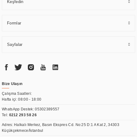
Keşfedin
Formlar
Sayfalar
Bize Ulaşın
Çalışma Saatleri:
Hafta içi: 08:00 - 18:00
WhatsApp Destek:
05302389557
Tel:
0212 293 58 26
Adres: Halkalı Merkez, Basın Ekspres Cd. No:25 D:1 A Kat 2, 34303
Küçükçekmece/İstanbul