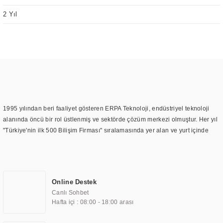
2 Yıl
1995 yılından beri faaliyet gösteren ERPA Teknoloji, endüstriyel teknoloji
alanında öncü bir rol üstlenmiş ve sektörde çözüm merkezi olmuştur. Her yıl
"Türkiye'nin ilk 500 Bilişim Firması" sıralamasında yer alan ve yurt içinde
birçok başarılı proje gerçekleştiren ERPA Teknoloji, aynı zamanda yurt
dışında da kurduğu tedarik ağı ile farklı lokasyonlarda da hizmet
sunmaktadır. Türkiye'deki ilk monitör ve printer laboratuvarını kuran ERPA
Teknoloji, görüntüleme teknolojileri konusunda edindiği bilgi birikimini
Online Destek
TOCHI markası altında kendi ürettiği ürünlerde kullanmıştır. Günümüzde
Canlı Sohbet
TOCHI; videowall, digital signage, kiosk, totem, akıllı durak ekranı, araç içi
Hafta içi : 08:00 - 18:00 arası
ekran, asansör ekranı, digital menüboard, marin ekran, medikal ekran,
savunma sanayi ekranı, ayna/TV ekranları, CNC ekranı, toplantı odası