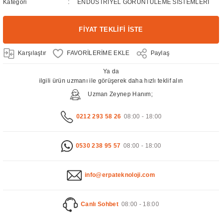
Kategori
ENDÜSTRİYEL GÖRÜNTÜLEME SİSTEMLERİ
FİYAT TEKLİFİ İSTE
Karşılaştır
Paylaş
Ya da
ilgili ürün uzmanı ile görüşerek daha hızlı teklif alın
Uzman Zeynep Hanım;
0212 293 58 26
08:00 - 18:00
0530 238 95 57
08:00 - 18:00
info@erpateknoloji.com
Canlı Sohbet
08:00 - 18:00