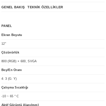
GENEL BAKIŞ
TEKNİK ÖZELLİKLER
PANEL
Ekran Boyutu
12"
Çözünürlük
800 (RGB) × 600, SVGA
Boy/En Oranı
4: 3 (G: Y)
Çalışma Sıcaklığı
-10 ~ 65 ° C
Aktif Görüntü Alanı(mm)