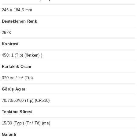
246 × 184,5 mm
Desteklenen Renk
262K
Kontrast
450: 1 (Tip) (İletken) )
Parlaklık Oranı
370 cd / m² (Tip)
Görüş Açısı
70/70/50/60 (Tip) (CR≥10)
Tepkime Süresi
15/30 (Typ.) (Tr / Td) (ms)
Garanti