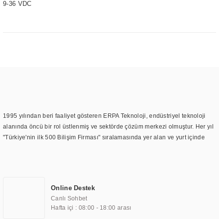
9-36 VDC
1995 yılından beri faaliyet gösteren ERPA Teknoloji, endüstriyel teknoloji
alanında öncü bir rol üstlenmiş ve sektörde çözüm merkezi olmuştur. Her yıl
"Türkiye'nin ilk 500 Bilişim Firması" sıralamasında yer alan ve yurt içinde
birçok başarılı proje gerçekleştiren ERPA Teknoloji, aynı zamanda yurt
dışında da kurduğu tedarik ağı ile farklı lokasyonlarda da hizmet
sunmaktadır. Türkiye'deki ilk monitör ve printer laboratuvarını kuran ERPA
Teknoloji, görüntüleme teknolojileri konusunda edindiği bilgi birikimini
Online Destek
TOCHI markası altında kendi ürettiği ürünlerde kullanmıştır. Günümüzde
Canlı Sohbet
TOCHI; videowall, digital signage, kiosk, totem, akıllı durak ekranı, araç içi
Hafta içi : 08:00 - 18:00 arası
ekran, asansör ekranı, digital menüboard, marin ekran, medikal ekran,