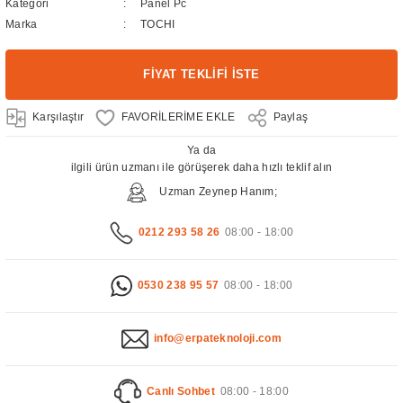
Kategori
Panel Pc
Marka
TOCHI
FİYAT TEKLİFİ İSTE
Karşılaştır
Paylaş
Ya da
ilgili ürün uzmanı ile görüşerek daha hızlı teklif alın
Uzman Zeynep Hanım;
0212 293 58 26
08:00 - 18:00
0530 238 95 57
08:00 - 18:00
info@erpateknoloji.com
Canlı Sohbet
08:00 - 18:00