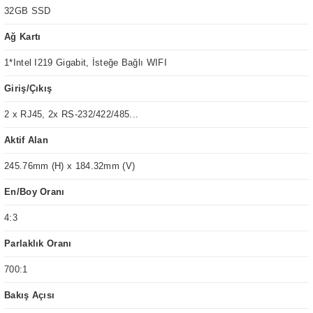
32GB SSD
Ağ Kartı
1*Intel I219 Gigabit, İsteğe Bağlı WIFI
Giriş/Çıkış
2 x RJ45, 2x RS-232/422/485...
Aktif Alan
245.76mm (H) x 184.32mm (V)
En/Boy Oranı
4:3
Parlaklık Oranı
700:1
Bakış Açısı